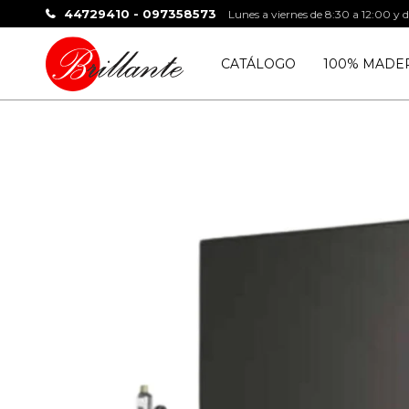
44729410 - 097358573
Lunes a viernes de 8:30 a 12:00 y 
CATÁLOGO
100% MADE