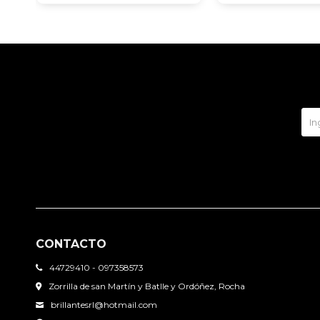
CONTACTO
44729410 - 097358573
Zorrilla de san Martín y Batlle y Ordóñez, Rocha
brillantesrl@hotmail.com