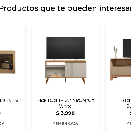
Productos que te pueden interesa
ara TV 46”
Rack Rubi TV 50" Nature/Off
Rack
White
Su
0
$
3.990
AJA
-15% EN CAJA
-1