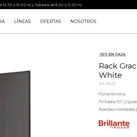
de 14:30 a 19:00 hs y Sábados de 8:30 a 12:30 hs
RA
LÍNEAS
OFERTAS
NOSOTROS
-15% EN CAJA
Rack Graci
White
9422
Ficha técnica
TV hasta 70" | 2 pu
Ruedas cromadas |