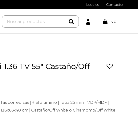
Locales
Contacto
$
0
 1.36 TV 55" Castaño/Off
ertas corredizas | Riel aluminio | Tapa 25 mm | MDP/MDF |
 136x65x40 cm | Castaño/Off White o Cinamomo/Off White