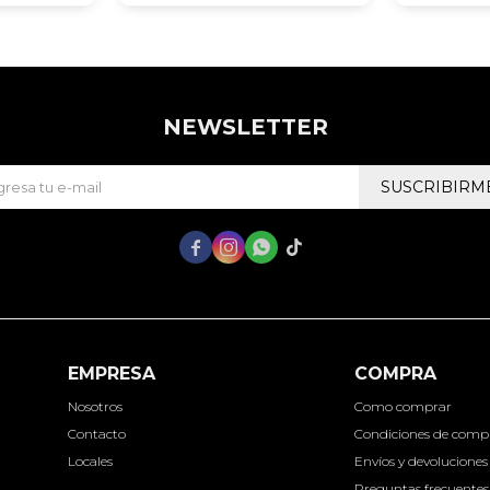
NEWSLETTER
SUSCRIBIRM




EMPRESA
COMPRA
Nosotros
Como comprar
Contacto
Condiciones de comp
Locales
Envíos y devoluciones
Preguntas frecuentes