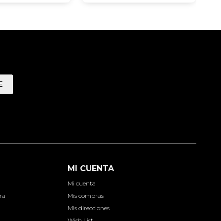
E
MI CUENTA
Mi cuenta
ra
Mis compras
Mis direcciones
Wish List