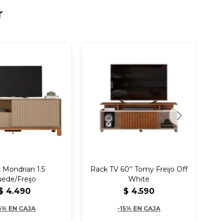
r
 Mondrian 1.5
Rack TV 60'' Tomy Freijo Off
Ra
ede/Freijo
White
$
4.490
$
4.590
5% EN CAJA
-15% EN CAJA