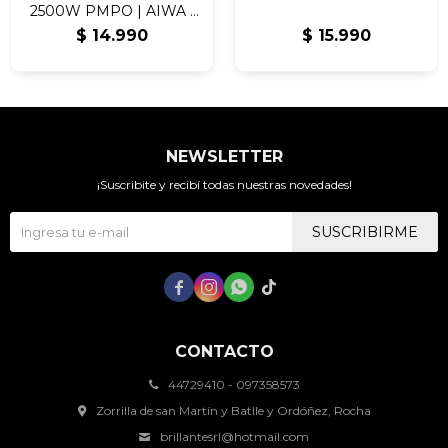
2500W PMPO | AIWA |
AW-POC10
$
14.990
$
15.990
NEWSLETTER
¡Suscribite y recibí todas nuestras novedades!
SUSCRIBIRME




CONTACTO
44729410 - 097358573
Zorrilla de san Martín y Batlle y Ordóñez, Rocha
brillantesrl@hotmail.com