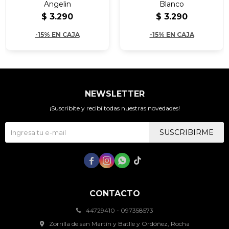
Angelin
Blanco
$
3.290
$
3.290
-15% EN CAJA
-15% EN CAJA
NEWSLETTER
¡Suscribite y recibí todas nuestras novedades!
SUSCRIBIRME




CONTACTO
44729410 - 097358573
Zorrilla de san Martín y Batlle y Ordóñez, Rocha