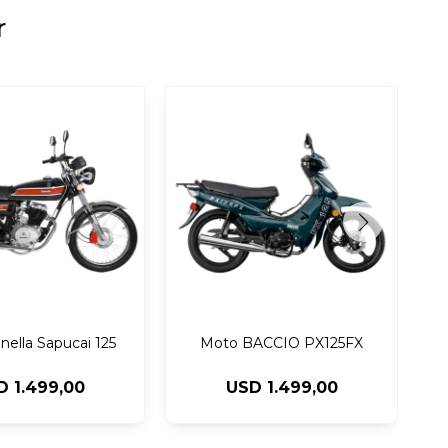
r
ella Sapucai 125
Moto BACCIO PX125FX
D
1.499,00
USD
1.499,00