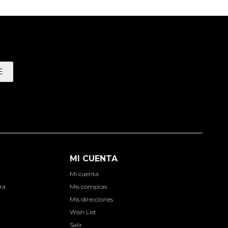
E
MI CUENTA
Mi cuenta
ra
Mis compras
Mis direcciones
Wish List
Salir