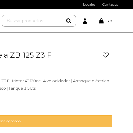
Locales
Contacto
$
0
la ZB 125 Z3 F
Z3 F | Motor 4T 120cc | 4 velocidades | Arranque eléctrico
sco | Tanque 3,5 Lts.
está agotado.