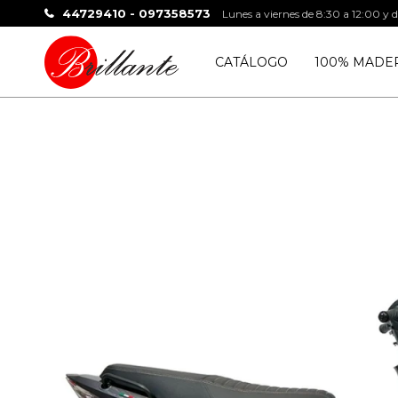
44729410 - 097358573
Lunes a viernes de 8:30 a 12:00 y 
CATÁLOGO
100% MADE