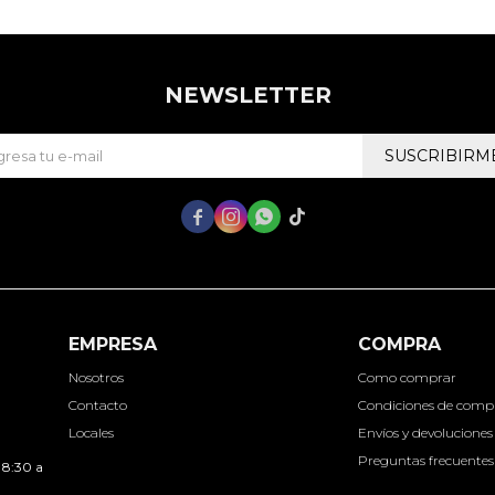
NEWSLETTER
SUSCRIBIRM




EMPRESA
COMPRA
Nosotros
Como comprar
Contacto
Condiciones de comp
Locales
Envíos y devoluciones
Preguntas frecuentes
 8:30 a