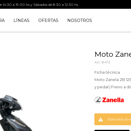
de 14:30 a 19:00 hs y Sábados de 8:30 a 12:30 hs
RA
LÍNEAS
OFERTAS
NOSOTROS
Moto Zane
8472
Ficha técnica
Moto Zanela ZB 125 
y pedal | Freno a di
Este artículo 