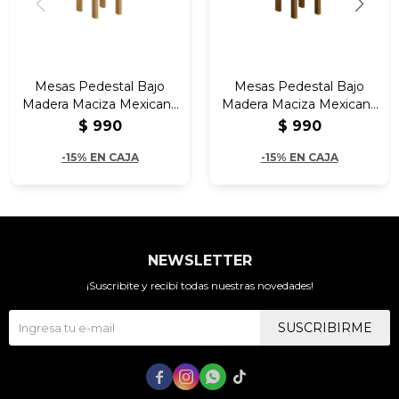
Mesas Pedestal Bajo
Mesas Pedestal Bajo
Madera Maciza Mexicana
Madera Maciza Mexicana
Natural
Nogal
$
990
$
990
-15% EN CAJA
-15% EN CAJA
NEWSLETTER
¡Suscribite y recibí todas nuestras novedades!
SUSCRIBIRME



