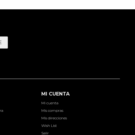
E
MI CUENTA
Mi cuenta
ra
Mis compras
Mis direcciones
Wish List
Salir