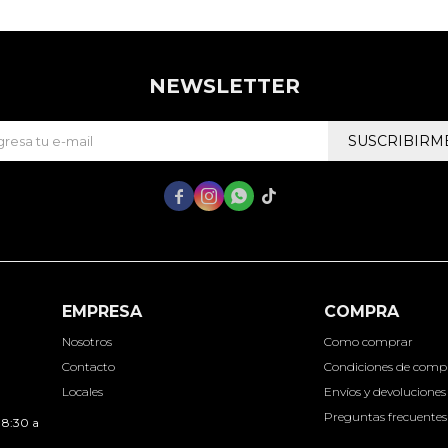
NEWSLETTER
SUSCRIBIRM




EMPRESA
COMPRA
Nosotros
Como comprar
Contacto
Condiciones de comp
Locales
Envíos y devoluciones
Preguntas frecuentes
 8:30 a