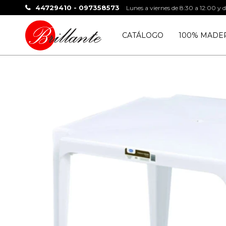
44729410 - 097358573
Lunes a viernes de 8:30 a 12:00 y 
CATÁLOGO
100% MADE