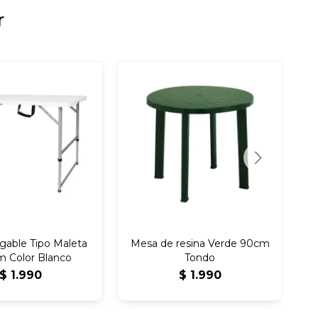
r
gable Tipo Maleta
Mesa de resina Verde 90cm
M
m Color Blanco
Tondo
$
1.990
$
1.990