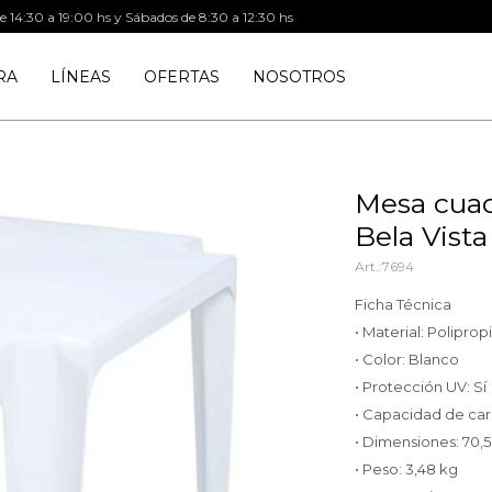
de 14:30 a 19:00 hs y Sábados de 8:30 a 12:30 hs
RA
LÍNEAS
OFERTAS
NOSOTROS
Mesa cuad
Bela Vista
7694
Ficha Técnica
• Material: Polipro
• Color: Blanco
• Protección UV: Sí
• Capacidad de car
• Dimensiones: 70,
• Peso: 3,48 kg