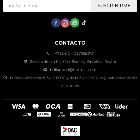
SUSCRIBIRME




CONTACTO
44729410 - 097358573
Zorrilla de san Martín y Batlle y Ordóñez, Rocha
brillantesrl@hotmail.com
Lunes a viernes de 8:30 a 12:00 y de 14:30 a 19:00 hs y Sábados de 8:30
a 12:30 hs