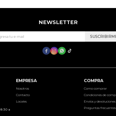
NEWSLETTER
SUSCRIBIRM




EMPRESA
COMPRA
Nosotros
Como comprar
Contacto
Condiciones de comp
Locales
Envíos y devoluciones
Preguntas frecuentes
 8:30 a