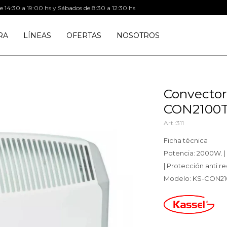
de 14:30 a 19:00 hs y Sábados de 8:30 a 12:30 hs
RA
LÍNEAS
OFERTAS
NOSOTROS
Convector
CON2100
311
Ficha técnica
Potencia: 2000W. | 
| Protección anti re
Modelo: KS-CON21