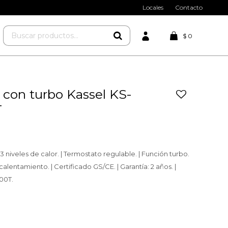
Locales
Contacto
$
0
 con turbo Kassel KS-
T
3 niveles de calor. | Termostato regulable. | Función turbo.
calentamiento. | Certificado GS/CE. | Garantía: 2 años. |
00T.