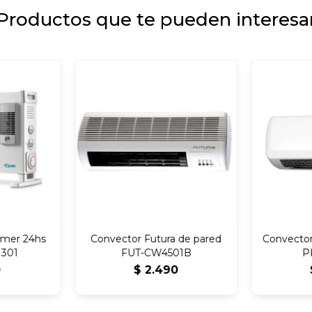
Productos que te pueden interesa
imer 24hs
Convector Futura de pared
Convector
1301
FUT-CW4501B
P
0
$
2.490