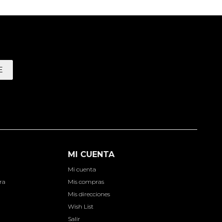
E
MI CUENTA
Mi cuenta
ra
Mis compras
Mis direcciones
Wish List
Salir