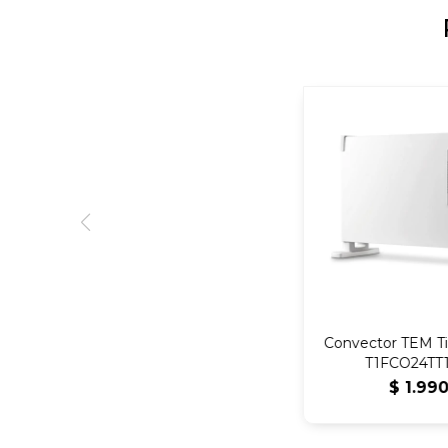
Convector TEM T
T1FCO24TT
$
1.99