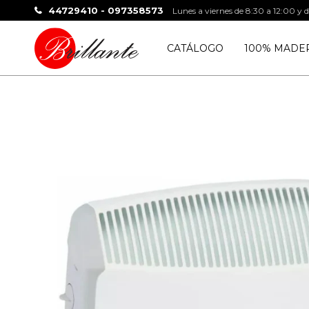
44729410 - 097358573
Lunes a viernes de 8:30 a 12:00 y 
CATÁLOGO
100% MADE