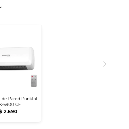
r
 de Pared Punktal
K-6900 CF
$
2.690