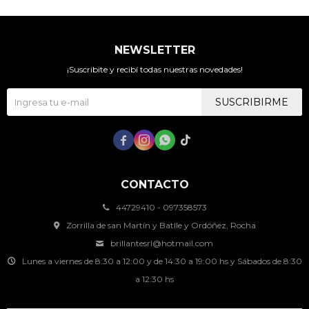
NEWSLETTER
¡Suscribite y recibí todas nuestras novedades!
SUSCRIBIRME




CONTACTO
44729410 - 097358573
Zorrilla de san Martín y Batlle y Ordóñez, Rocha
brillantesrl@hotmail.com
Lunes a viernes de 8:30 a 12:00 y de 14:30 a 19:00 hs y Sábados de 8:30
a 12:30 hs