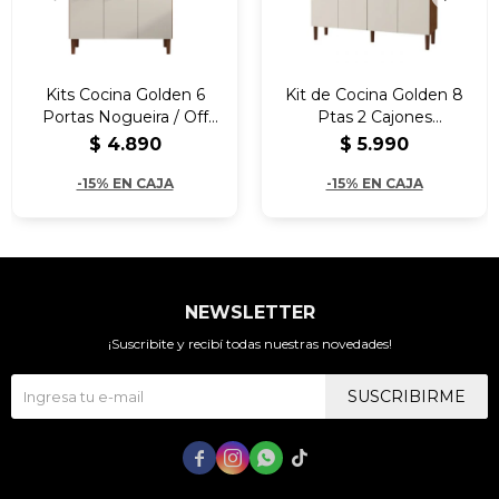
Kits Cocina Golden 6
Kit de Cocina Golden 8
Portas Nogueira / Off
Ptas 2 Cajones
White
Nogueira/Off White
$
4.890
$
5.990
-15% EN CAJA
-15% EN CAJA
NEWSLETTER
¡Suscribite y recibí todas nuestras novedades!
SUSCRIBIRME



