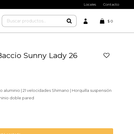
Locales
Contacto
$
0
 Baccio Sunny Lady 26
 aluminio | 21 velocidades Shimano | Horquilla suspensión
uminio doble pared