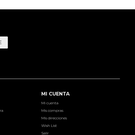
E
MI CUENTA
Mi cuenta
ra
Mis compras
Mis direcciones
Wish List
Salir