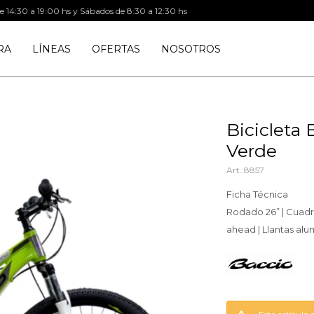
de 14:30 a 19:00 hs y Sábados de 8:30 a 12:30 hs
RA
LÍNEAS
OFERTAS
NOSOTROS
Bicicleta
Verde
8857
Ficha Técnica
Rodado 26” | Cuadro
ahead | Llantas al