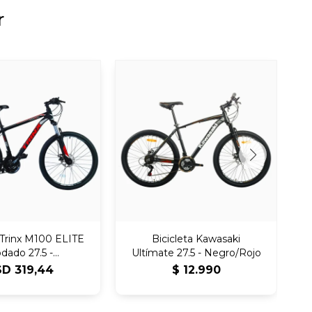
r
a Trinx M100 ELITE
Bicicleta Kawasaki
dado 27.5 -
Ultímate 27.5 - Negro/Rojo
ro/Rojo/Gris
SD
319,44
$
12.990