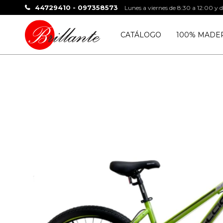
44729410 - 097358573
Lunes a viernes de 8:30 a 12:00 y 
CATÁLOGO
100% MADE