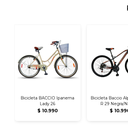
Bicicleta BACCIO Ipanema
Bicicleta Baccio A
Lady 26
R 29 Negra/N
$
10.990
$
10.99