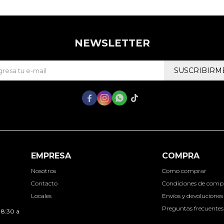
NEWSLETTER
SUSCRIBIRM




EMPRESA
COMPRA
Nosotros
Como comprar
Contacto
Condiciones de comp
Locales
Envíos y devoluciones
Preguntas frecuentes
 8:30 a