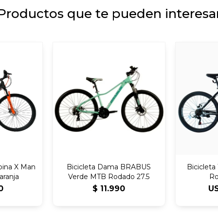
Productos que te pueden interesa
lpina X Man
Bicicleta Dama BRABUS
Biciclet
aranja
Verde MTB Rodado 27.5
Ro
Neg
0
$
11.990
U