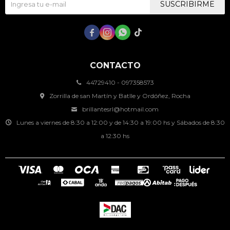
SUSCRIBIRME




CONTACTO
44729410 - 097358573
Zorrilla de san Martín y Batlle y Ordóñez, Rocha
brillantesrl@hotmail.com
Lunes a viernes de 8:30 a 12:00 y de 14:30 a 19:00 hs y Sábados de 8:30
a 12:30 hs