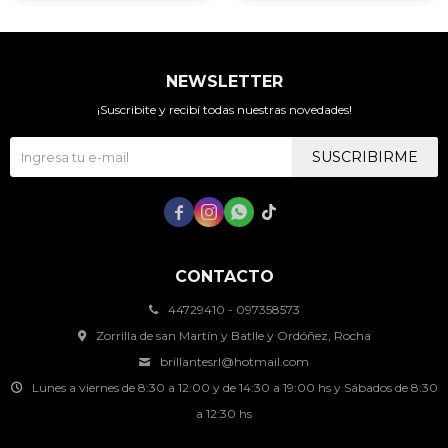
NEWSLETTER
¡Suscribite y recibí todas nuestras novedades!
SUSCRIBIRME




CONTACTO
44729410 - 097358573
Zorrilla de san Martín y Batlle y Ordóñez, Rocha
brillantesrl@hotmail.com
Lunes a viernes de 8:30 a 12:00 y de 14:30 a 19:00 hs y Sábados de 8:30
a 12:30 hs