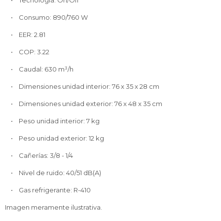
• Tecnología: On/Off
• Consumo: 890/760 W
• EER: 2.81
• COP: 3.22
• Caudal: 630 m³/h
• Dimensiones unidad interior: 76 x 35 x 28 cm
• Dimensiones unidad exterior: 76 x 48 x 35 cm
• Peso unidad interior: 7 kg
• Peso unidad exterior: 12 kg
• Cañerías: 3/8 - 1/4
• Nivel de ruido: 40/51 dB(A)
• Gas refrigerante: R-410
Imagen meramente ilustrativa.