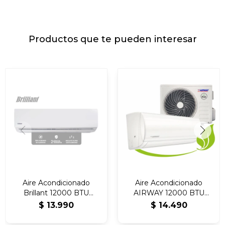
Productos que te pueden interesar
Aire Acondicionado
Aire Acondicionado
Brillant 12000 BTU
AIRWAY 12000 BTU
ON/OFF
ON/OFF
$
13.990
$
14.490