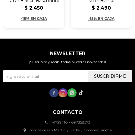
MDF Blanco Basculante
MDF Blanco
$
2.450
$
2.490
-15% EN CAJA
-15% EN CAJA
NEWSLETTER
¡Suscribite y recibí todas nuestras novedades!
SUSCRIBIRME




CONTACTO
44729410 - 097358573
Zorrilla de san Martín y Batlle y Ordóñez, Rocha