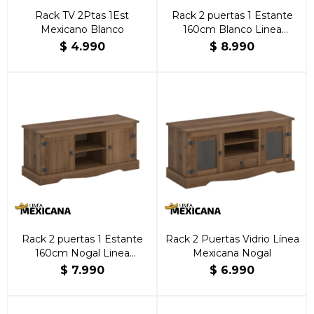
Rack TV 2Ptas 1Est
Rack 2 puertas 1 Estante
Mexicano Blanco
160cm Blanco Linea
Mexicana
$
4.990
$
8.990
Rack 2 puertas 1 Estante
Rack 2 Puertas Vidrio Línea
160cm Nogal Linea
Mexicana Nogal
Mexicana
$
7.990
$
6.990