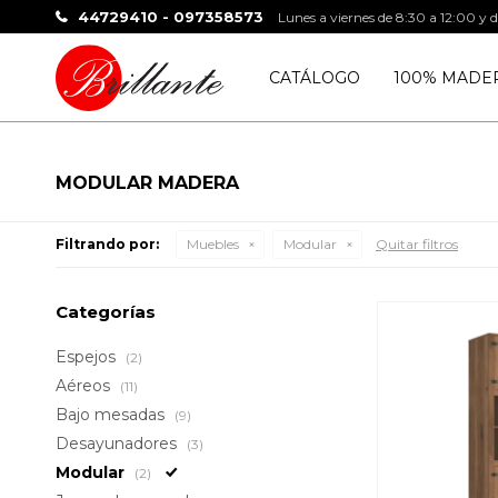
44729410 - 097358573
Lunes a viernes de 8:30 a 12:00 y 
CATÁLOGO
100% MADE
MODULAR MADERA
Filtrando por:
Muebles
Modular
Quitar filtros
Categorías
Espejos
(2)
Aéreos
(11)
Bajo mesadas
(9)
Desayunadores
(3)
Modular
(2)