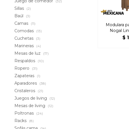
Juego de comedor
(32)
Sillas
(2)
Baúl
(3)
Camas
(11)
Modulara p
Nogal Li
Comodas
(13)
$
Cuchetas
(3)
Marineras
(4)
Mesas de luz
(17)
Respaldos
(10)
Ropero
(31)
Zapateras
(1)
Aparadores
(38)
Cristaleros
(21)
Juegos de living
(12)
Mesas de living
(12)
Poltronas
(24)
Racks
(8)
Sofás cama
(14)