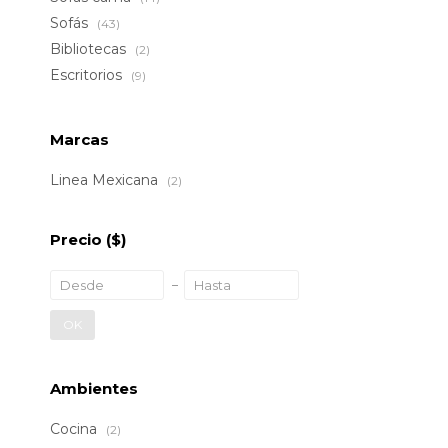
Sofás
(43)
Bibliotecas
(2)
Escritorios
(9)
Marcas
Linea Mexicana
(2)
Precio
($)
OK
Ambientes
Cocina
(2)