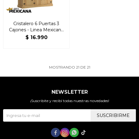
Cristalero 6 Puertas 3
Cajones - Linea Mexicana
Natural
$
16.990
MOSTRANDO
21
DE
21
NEWSLETTER
¡Suscribite y recibí todas nuestras novedades!
SUSCRIBIRME



