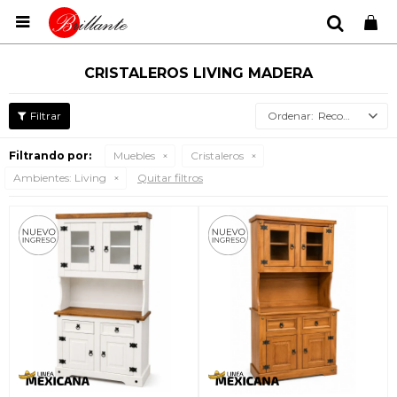

CRISTALEROS LIVING MADERA
Recomendados
Filtrando por:
Muebles
Cristaleros
Ambientes:
Living
Quitar filtros