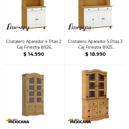
Cristalero Aparador 4 Ptas 2
Cristalero Aparador 5 Ptas 3
Caj Finestra 8926
Caj Finestra 8925
Roble/Blanco
Roble/Blanco
$
14.990
$
18.990