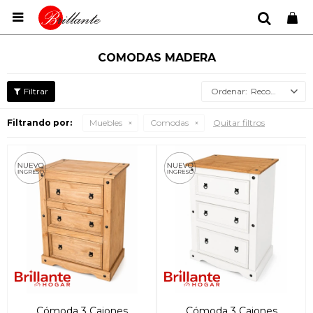

COMODAS MADERA
Recomendados
Filtrando por:
Muebles
Comodas
Quitar filtros
Cómoda 3 Cajones
Cómoda 3 Cajones