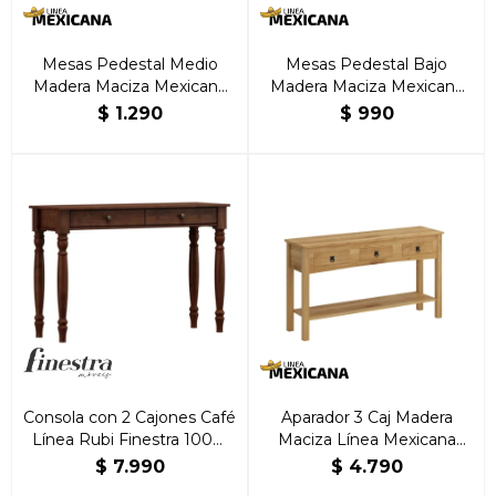
Mesas Pedestal Medio
Mesas Pedestal Bajo
Madera Maciza Mexicana
Madera Maciza Mexicana
Natural
Natural
$
1.290
$
990
Consola con 2 Cajones Café
Aparador 3 Caj Madera
Línea Rubi Finestra 100%
Maciza Línea Mexicana
Madera Maciza
Natural
$
7.990
$
4.790