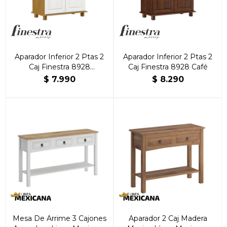
Aparador Inferior 2 Ptas 2
Aparador Inferior 2 Ptas 2
Caj Finestra 8928
Caj Finestra 8928 Café
Roble/Blanco
$
7.990
$
8.290
Mesa De Arrime 3 Cajones
Aparador 2 Caj Madera