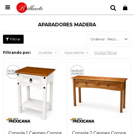

APARADORES MADERA
Recomendados
Filtrando por:
Muebles
Aparadores
Quitar filtros
Consola 1 Cajones Corona
Consola 2 Cajones Corona