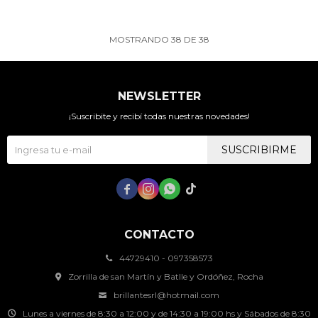
MOSTRANDO
38
DE
38
NEWSLETTER
¡Suscribite y recibí todas nuestras novedades!
SUSCRIBIRME




CONTACTO
44729410 - 097358573
Zorrilla de san Martín y Batlle y Ordóñez, Rocha
brillantesrl@hotmail.com
Lunes a viernes de 8:30 a 12:00 y de 14:30 a 19:00 hs y Sábados de 8:30