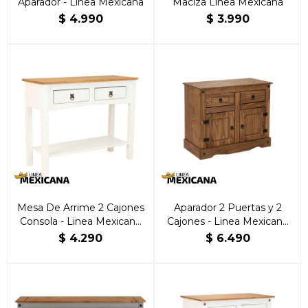
Aparador - Linea Mexicana
Maciza Línea Mexicana
$
4.990
$
3.990
Mesa De Arrime 2 Cajones
Aparador 2 Puertas y 2
Consola - Linea Mexicana
Cajones - Linea Mexicana
Blanco
Nogal
$
4.290
$
6.490