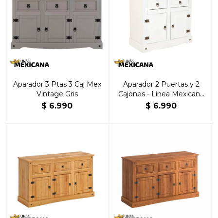
Aparador 3 Ptas 3 Caj Mex
Aparador 2 Puertas y 2
Vintage Gris
Cajones - Linea Mexicana
Blanco
$
6.990
$
6.990