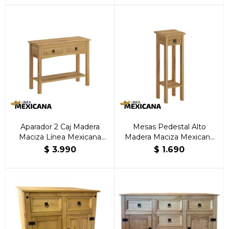
Aparador 2 Caj Madera
Mesas Pedestal Alto
Maciza Línea Mexicana
Madera Maciza Mexicana
Natural
Natural
$
3.990
$
1.690