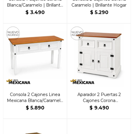
Blanca/Caramelo | Brillante
Caramelo | Brillante Hogar
Hogar
$
3.490
$
5.290
Consola 2 Cajones Linea
Aparador 2 Puertas 2
Mexicana Blanca/Caramelo
Cajones Corona
| Brillante Hogar
Blanca/Caramelo | Brillante
$
5.890
$
9.490
Hogar