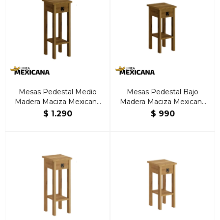
Mesas Pedestal Medio
Mesas Pedestal Bajo
Madera Maciza Mexicana
Madera Maciza Mexicana
Nogal
Nogal
$
1.290
$
990