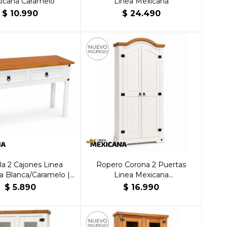
icana Caramelo
Linea Mexicana
$
10.990
$
24.490
a 2 Cajones Linea
Ropero Corona 2 Puertas
a Blanca/Caramelo |
Linea Mexicana
rillante Hogar
Blanco/Caramelo
$
5.890
$
16.990