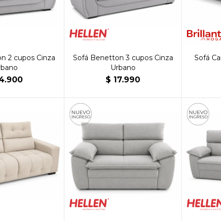
n 2 cupos Cinza
Sofá Benetton 3 cupos Cinza
Sofá C
rbano
Urbano
4.900
$
17.990