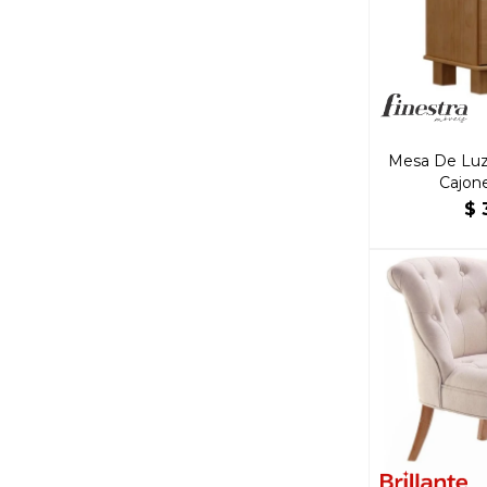
Mesa De Luz 
Cajon
$