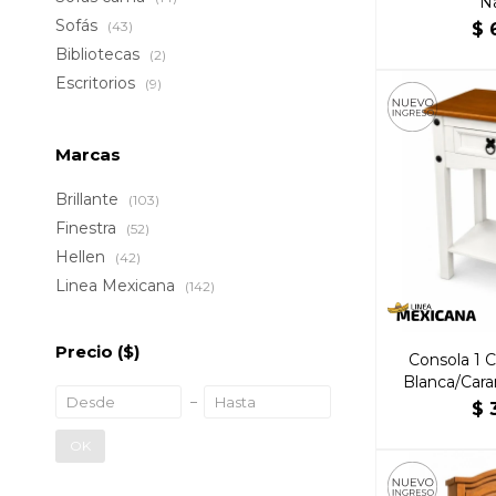
Na
Sofás
(43)
$
Bibliotecas
(2)
Escritorios
(9)
Marcas
Brillante
(103)
Finestra
(52)
Hellen
(42)
Linea Mexicana
(142)
Precio
($)
Consola 1 
Blanca/Caram
H
$
OK