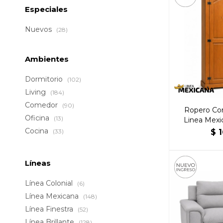
Especiales
Nuevos
(28)
Ambientes
Dormitorio
(102)
Living
(184)
Comedor
(90)
Ropero Cor
Oficina
(13)
Linea Mexi
Cocina
(33)
$
1
Líneas
Línea Colonial
(6)
Línea Mexicana
(148)
Línea Finestra
(52)
Línea Brillante
(128)