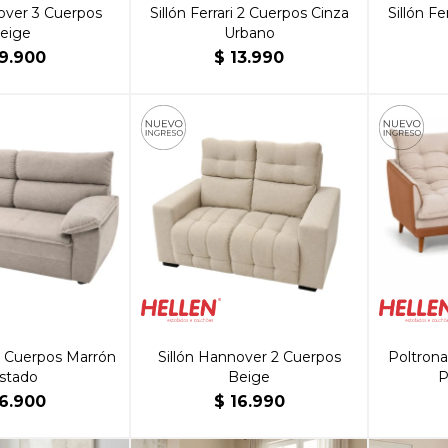
over 3 Cuerpos
Sillón Ferrari 2 Cuerpos Cinza
Sillón Fe
eige
Urbano
9.900
$
13.990
 3 Cuerpos Marrón
Sillón Hannover 2 Cuerpos
Poltrona
stado
Beige
P
6.900
$
16.990