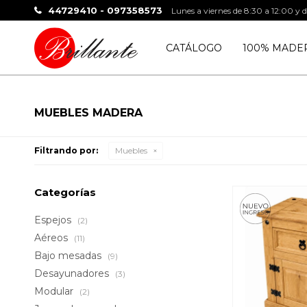
44729410 - 097358573
Lunes a viernes de 8:30 a 12:00 y 
CATÁLOGO
100% MADE
MUEBLES MADERA
Filtrando por:
Muebles
Categorías
Espejos
(2)
Aéreos
(11)
Bajo mesadas
(9)
Desayunadores
(3)
Modular
(2)