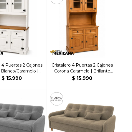
o 4 Puertas 2 Cajones
Cristalero 4 Puertas 2 Cajones
 Blanco/Caramelo |
Corona Caramelo | Brillante
rillante Hogar
Hogar
$
15.990
$
15.990