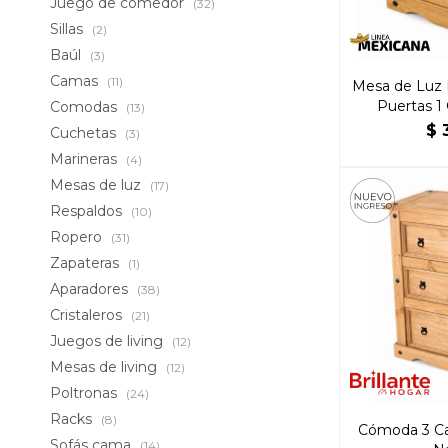
Juego de comedor
(32)
Sillas
(2)
Baúl
(3)
Camas
(11)
Mesa de Luz 
Puertas 1 
Comodas
(13)
$
Cuchetas
(3)
Marineras
(4)
Mesas de luz
(17)
Respaldos
(10)
Ropero
(31)
Zapateras
(1)
Aparadores
(38)
Cristaleros
(21)
Juegos de living
(12)
Mesas de living
(12)
Poltronas
(24)
Racks
(8)
Cómoda 3 Ca
Sofás cama
(14)