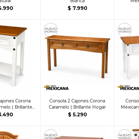
tural
Blanca
Mex
6.990
$
7.990
Cajones Corona
Consola 2 Cajones Corona
Consol
elo | Brillante
Caramelo | Brillante Hogar
Mexican
ogar
B
3.490
$
5.290