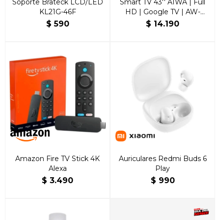
Soporte Brateck LCD/LED
Smart TV 43'' AIWA | Full
KL21G-46F
HD | Google TV | AW-
43B4SMFL
$
590
$
14.190
Amazon Fire TV Stick 4K
Auriculares Redmi Buds 6
Alexa
Play
$
3.490
$
990