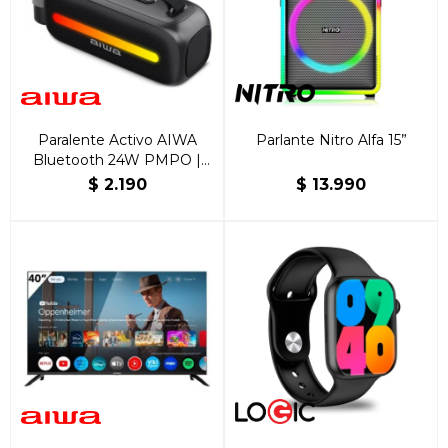
Paralente Activo AIWA
Parlante Nitro Alfa 15”
Bluetooth 24W PMPO |
USB | FM | Karaoke |
$
2.190
$
13.990
AWS40BT