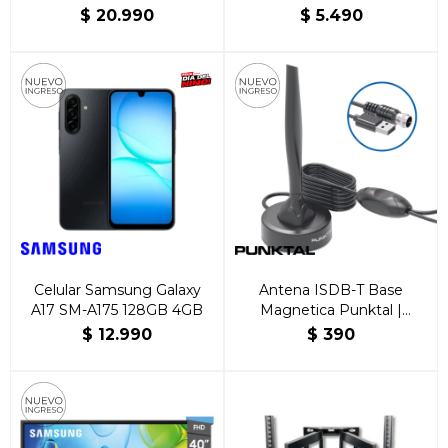
FHD, Español
$
20.990
$
5.490
Celular Samsung Galaxy
Antena ISDB-T Base
A17 SM-A175 128GB 4GB
Magnetica Punktal |
Brillante Hogar
$
12.990
$
390