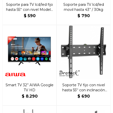
Soporte para TV lcd/led fijo
Soporte para TV lcd/led
hasta 55'' con nivel Modelo
movil hasta 43’’ / 30kg
KL21G-44F
$
590
$
790
Smart TV 32’’ AIWA Google
Soporte TV fijo con nivel
TV HD
hasta 55'' con inclinación
KL21G-44T
$
8.290
$
690