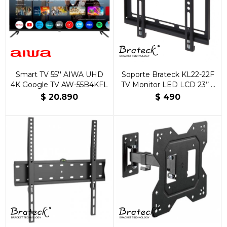
Smart TV 55'' AIWA UHD
Soporte Brateck KL22-22F
4K Google TV AW-55B4KFL
TV Monitor LED LCD 23’’ a
42’’ Fijo
$
20.890
$
490