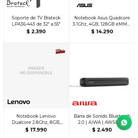
Soporte de TV Brateck
Notebook Asus Quadcore
LPA36-443 de 32″ a 55″
3.1Ghz, 4GB, 128GB eMMC,
15.6” FHD
$
2.390
$
14.290
Notebook Lenovo
Barra de Sonido Bluetooth
Dualcore 2.8Ghz, 8GB,
2.0 | AIWA | AWSBH15
256GB SSD, 15.6” FHD,
$
17.990
$
2.490
Español