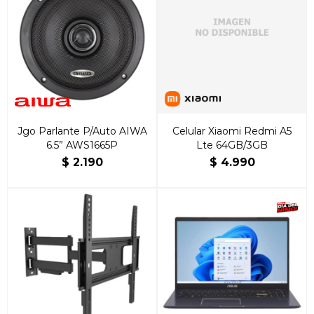
Jgo Parlante P/Auto AIWA
Celular Xiaomi Redmi A5
6.5” AWS1665P
Lte 64GB/3GB
$
2.190
$
4.990