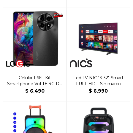
Celular L66F Kit
Led TV NIC´S 32″ Smart
Smartphone VoLTE 4G DE
FULL HD – Sin marco
6.6” Kit 2 en 1 Incluye TWS
$
6.490
$
6.990
Gratis