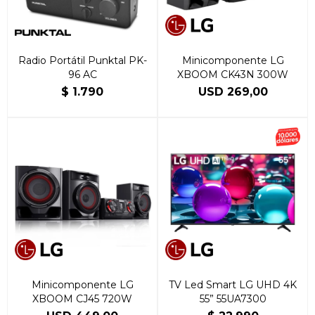
Radio Portátil Punktal PK-
Minicomponente LG
96 AC
XBOOM CK43N 300W
$
1.790
USD
269,00
Minicomponente LG
TV Led Smart LG UHD 4K
XBOOM CJ45 720W
55” 55UA7300