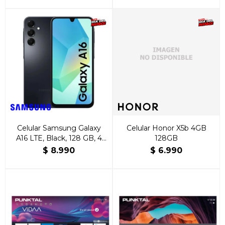
Celular Samsung Galaxy
Celular Honor X5b 4GB
A16 LTE, Black, 128 GB, 4
128GB
GB RAM, 6.7” FHD
$
8.990
$
6.990