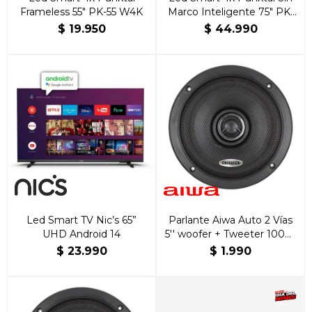
Frameless 55" PK-55 W4K
Marco Inteligente 75" PK-
75 W4K
$
19.950
$
44.990
Led Smart TV Nic’s 65”
Parlante Aiwa Auto 2 Vías
UHD Android 14
5'' woofer + Tweeter 100W
| AW-S1365P
$
23.990
$
1.990