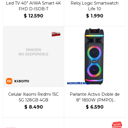
Led TV 40” AIWA Smart 4K
Reloj Logic Smartwatch
FHD D-ISDB-T
Life 10
$
12.590
$
1.990
Celular Xiaomi Redmi 15C
Parlante Activo Doble de
5G 128GB 4GB
8″ 1850W (PMPO)
Normende
$
8.490
$
6.590