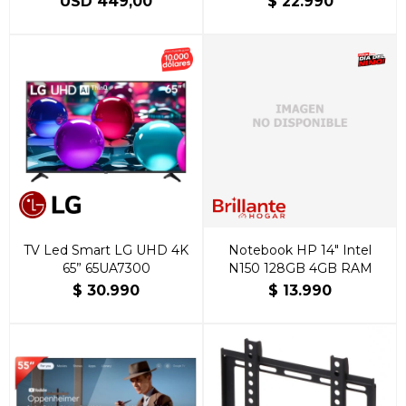
USD
449,00
$
22.990
TV Led Smart LG UHD 4K
Notebook HP 14" Intel
65” 65UA7300
N150 128GB 4GB RAM
$
30.990
$
13.990