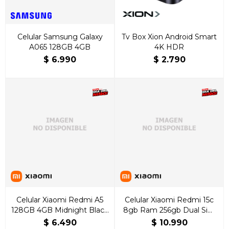
Celular Samsung Galaxy
Tv Box Xion Android Smart
A065 128GB 4GB
4K HDR
$
6.990
$
2.790
Celular Xiaomi Redmi A5
Celular Xiaomi Redmi 15c
128GB 4GB Midnight Black
8gb Ram 256gb Dual Sim
Dual Sim
Camara 50mp
$
6.490
$
10.990