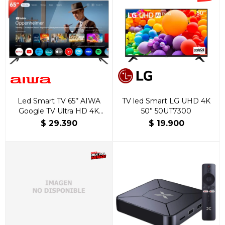
Led Smart TV 65’’ AIWA
TV led Smart LG UHD 4K
Google TV Ultra HD 4K
50” 50UT7300
AW-65B4K
$
29.390
$
19.900