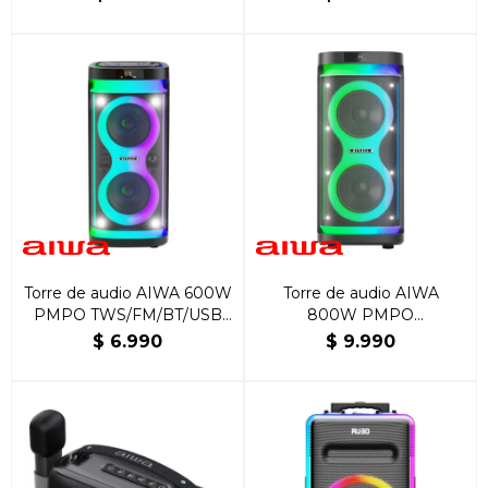
Torre de audio AIWA 600W
Torre de audio AIWA
PMPO TWS/FM/BT/USB
800W PMPO
AWPOH4D
BLUETOOTH | TWS |
$
6.990
$
9.990
LUCES LED AWPOH5D