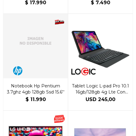
15.6" FHD
10,1″
$
17.990
$
7.490
Notebook Hp Pentium
Tablet Logic L-pad Pro 10.1
3.7ghz 4gb 128gb Ssd 15.6''
16gb/128gb 4g Lte Con
Teclado
$
11.990
USD
245,00