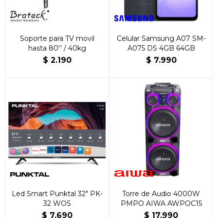
Soporte para TV movil
Celular Samsung A07 SM-
hasta 80'' / 40kg
A075 DS 4GB 64GB
$
2.190
$
7.990
Led Smart Punktal 32" PK-
Torre de Audio 4000W
32 WOS
PMPO AIWA AWPOC15
$
7.690
$
17.990