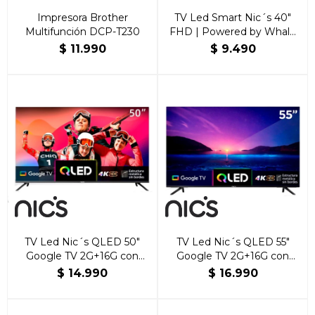
Impresora Brother
TV Led Smart Nic´s 40"
Multifunción DCP-T230
FHD | Powered by Whale
TV
$
11.990
$
9.490
TV Led Nic´s QLED 50"
TV Led Nic´s QLED 55"
Google TV 2G+16G con
Google TV 2G+16G con
Bluetooth
Bluetooth
$
14.990
$
16.990