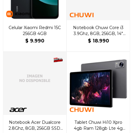
Celular Xiaomi Redmi 15C
Notebook Chuwi Core i3
256GB 4GB
3.9Ghz, 8GB, 256GB, 14"
FHD, Español
$
9.990
$
18.990
Notebook Acer Dualcore
Tablet Chuwi Hi10 Xpro
2.8Ghz, 8GB, 256GB SSD,
4gb Ram 128gb Lte 4g