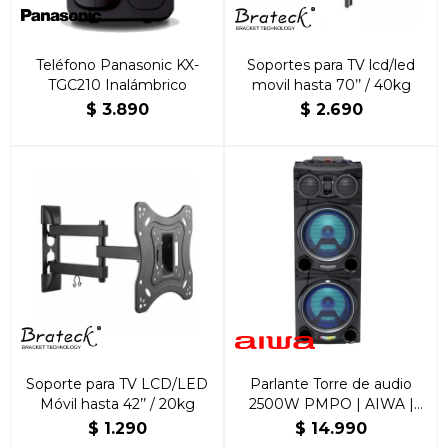
Teléfono Panasonic KX-
Soportes para TV lcd/led
TGC210 Inalámbrico
movil hasta 70’’ / 40kg
$
3.890
$
2.690
Soporte para TV LCD/LED
Parlante Torre de audio
Móvil hasta 42’’ / 20kg
2500W PMPO | AIWA |
AW-POC10
$
1.290
$
14.990