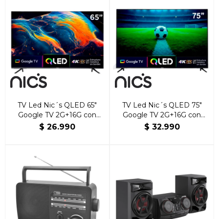
TV Led Nic´s QLED 65"
TV Led Nic´s QLED 75"
Google TV 2G+16G con
Google TV 2G+16G con
Bluetooth
Bluetooth
$
26.990
$
32.990