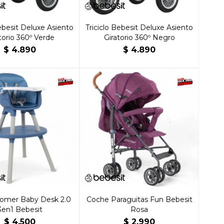
Bebesit Deluxe Asiento
Triciclo Bebesit Deluxe Asiento
torio 360º Verde
Giratorio 360º Negro
$
4.890
$
4.890
 Comer Baby Desk 2.0
Coche Paraguitas Fun Bebesit
3en1 Bebesit
Rosa
$
4.500
$
2.990