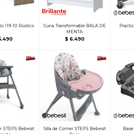
o I19-10 Rústico
Cuna Transformable BALA DE
Practi
MENTA
5.490
$
6.490
er STEPS Bebesit
Silla de Comer STEPS Bebesit
Base