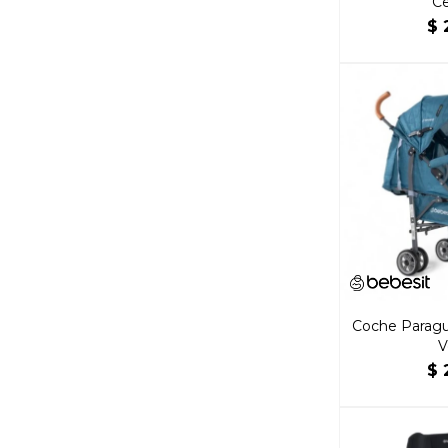
Ce
$
Coche Paragu
V
$