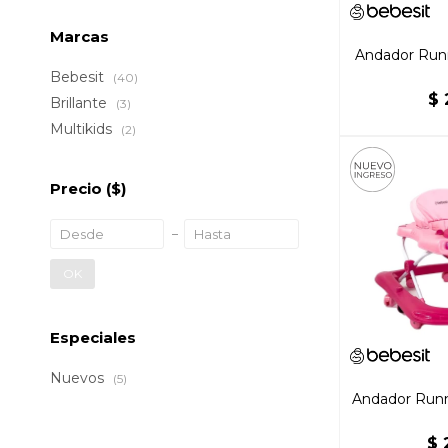
Marcas
Andador Runn
Bebesit
(40)
$
Brillante
(3)
Multikids
(2)
Precio
($)
OK
Especiales
Nuevos
(5)
Andador Runn
$