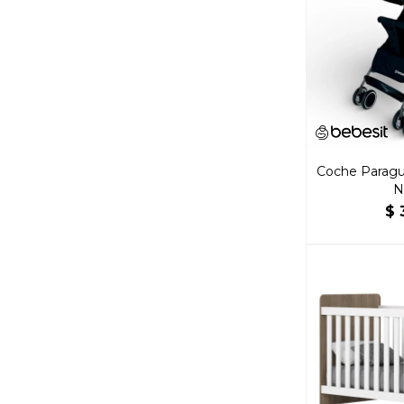
Coche Paragui
N
$