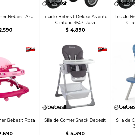
er Bebesit Azul
Triciclo Bebesit Deluxe Asiento
Triciclo 
Giratorio 360º Rosa
Gira
2.590
$
4.890
er Bebesit Rosa
Silla de Comer Snack Bebesit
Silla de
2.690
$
4.390