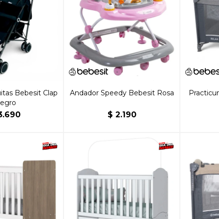
tas Bebesit Clap
Andador Speedy Bebesit Rosa
Practicu
egro
3.690
$
2.190