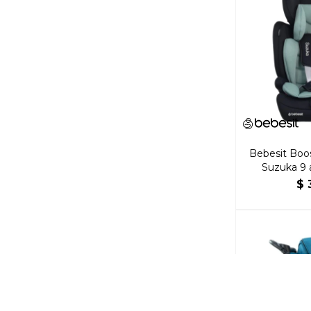
Bebesit Boos
Suzuka 9 
$