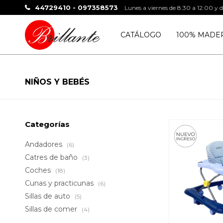
44729410 - 097358573
Lunes a viernes de 8:30 a 12:00 y 
CATÁLOGO
100% MADE
NIÑOS Y BEBÉS
Categorías
Andadores
(6)
Catres de baño
(3)
Coches
(18)
Cunas y practicunas
(6)
Sillas de auto
(5)
Sillas de comer
(4)