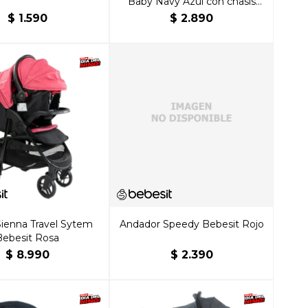
Baby Navy Azul con chasis
color negro
$
1.590
$
2.890
ienna Travel Sytem
Andador Speedy Bebesit Rojo
Bebesit Rosa
$
8.990
$
2.390