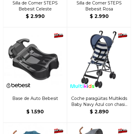
Silla de Comer STEPS
Silla de Comer STEPS
Bebesit Celeste
Bebesit Rosa
$
2.990
$
2.990
Base de Auto Bebesit
Coche paragüitas Multikids
Baby Navy Azul con chasis
color negro
$
1.590
$
2.890