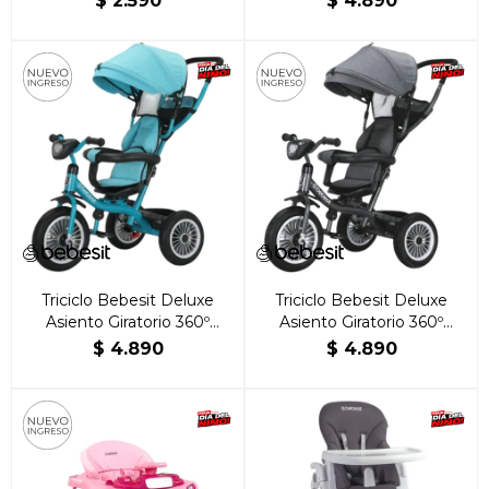
$
2.590
$
4.890
Triciclo Bebesit Deluxe
Triciclo Bebesit Deluxe
Asiento Giratorio 360º
Asiento Giratorio 360º
Verde
Negro
$
4.890
$
4.890