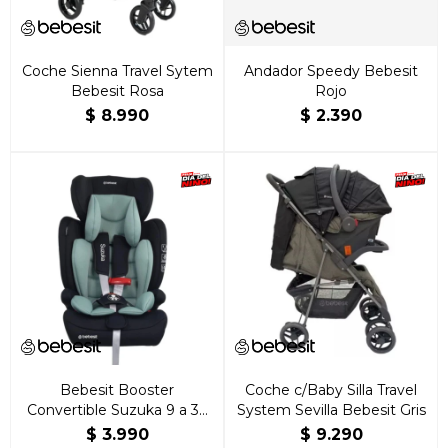
Coche Sienna Travel Sytem
Andador Speedy Bebesit
Bebesit Rosa
Rojo
$
8.990
$
2.390
Bebesit Booster
Coche c/Baby Silla Travel
Convertible Suzuka 9 a 36
System Sevilla Bebesit Gris
kg Verde
$
3.990
$
9.290