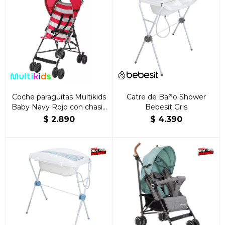
Coche paragüitas Multikids
Catre de Baño Shower
Baby Navy Rojo con chasis
Bebesit Gris
color negro
$
2.890
$
4.390