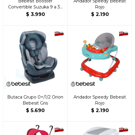
Bebesit Booster
Andador Speedy Bebesit
Convertible Suzuka 9 a 36
Rojo
kg Gris
$
3.990
$
2.190
Butaca Grupo 0+/1/2 Orion
Andador Speedy Bebesit
Bebesit Gris
Rojo
$
5.690
$
2.190