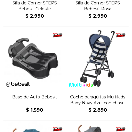
Silla de Comer STEPS
Silla de Comer STEPS
Bebesit Celeste
Bebesit Rosa
$
2.990
$
2.990
Base de Auto Bebesit
Coche paragüitas Multikids
Baby Navy Azul con chasis
color negro
$
1.590
$
2.890