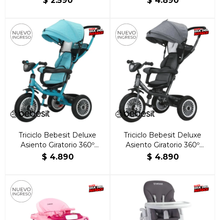
$
2.590
$
4.890
Triciclo Bebesit Deluxe
Triciclo Bebesit Deluxe
Asiento Giratorio 360º
Asiento Giratorio 360º
Verde
Negro
$
4.890
$
4.890