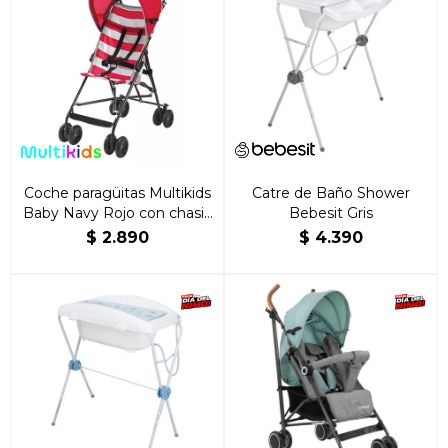
Coche paragüitas Multikids
Catre de Baño Shower
Baby Navy Rojo con chasis
Bebesit Gris
color negro
$
2.890
$
4.390