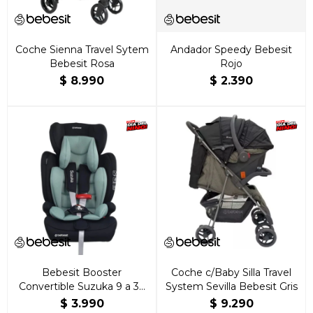
Coche Sienna Travel Sytem
Andador Speedy Bebesit
Bebesit Rosa
Rojo
$
8.990
$
2.390
Bebesit Booster
Coche c/Baby Silla Travel
Convertible Suzuka 9 a 36
System Sevilla Bebesit Gris
kg Verde
$
3.990
$
9.290