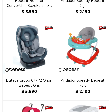
Bebesit Booster
Andador Speedy Bebesit
Convertible Suzuka 9 a 36
Rojo
kg Gris
$
3.990
$
2.190
Butaca Grupo 0+/1/2 Orion
Andador Speedy Bebesit
Bebesit Gris
Rojo
$
5.690
$
2.190