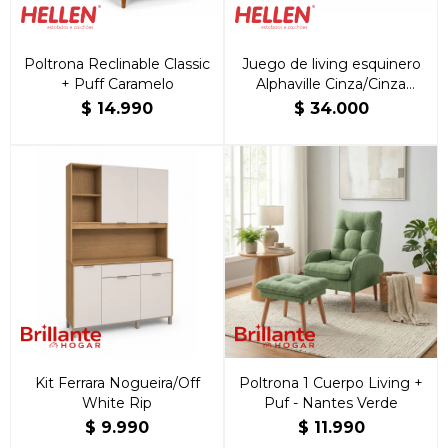
Poltrona Reclinable Classic
Juego de living esquinero
+ Puff Caramelo
Alphaville Cinza/Cinza
Oscuro
$
14.990
$
34.000
Kit Ferrara Nogueira/Off
Poltrona 1 Cuerpo Living +
White Rip
Puf - Nantes Verde
$
9.990
$
11.990