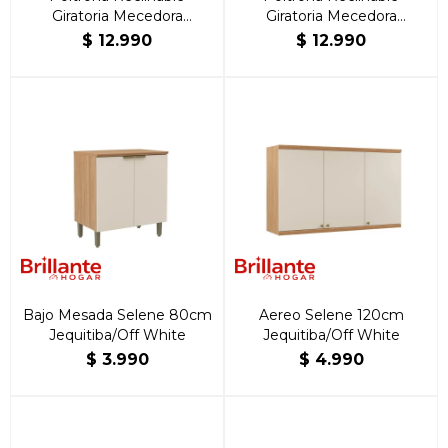
Giratoria Mecedora
Giratoria Mecedora
Rocking Azul
Rocking Beige
$
12.990
$
12.990
Bajo Mesada Selene 80cm
Aereo Selene 120cm
Jequitiba/Off White
Jequitiba/Off White
$
3.990
$
4.990