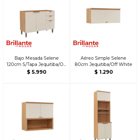
Bajo Mesada Selene
Aéreo Simple Selene
120cm S/Tapa Jequitiba/Off
80cm Jequitiba/Off White
White
$
5.990
$
1.290