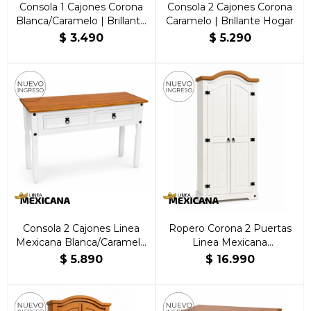
Consola 1 Cajones Corona
Consola 2 Cajones Corona
Blanca/Caramelo | Brillante
Caramelo | Brillante Hogar
Hogar
$
3.490
$
5.290
Consola 2 Cajones Linea
Ropero Corona 2 Puertas
Mexicana Blanca/Caramelo
Linea Mexicana
| Brillante Hogar
Blanco/Caramelo
$
5.890
$
16.990