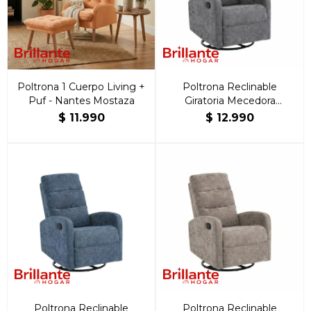
Poltrona 1 Cuerpo Living +
Poltrona Reclinable
Puf - Nantes Mostaza
Giratoria Mecedora
Rocking Gris
$
11.990
$
12.990
Poltrona Reclinable
Poltrona Reclinable