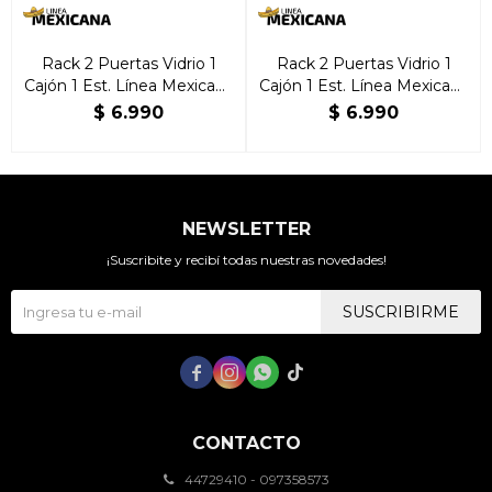
Rack 2 Puertas Vidrio 1
Rack 2 Puertas Vidrio 1
Cajón 1 Est. Línea Mexicana
Cajón 1 Est. Línea Mexicana
Blanco
Natural
$
6.990
$
6.990
NEWSLETTER
¡Suscribite y recibí todas nuestras novedades!
SUSCRIBIRME




CONTACTO
44729410 - 097358573