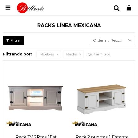

RACKS LÍNEA MEXICANA
Recomendados
Filtrando por:
Muebles
Racks
Quitar filtros
Rack TV 2Ptas 1Est
Rack 2 puertas 1 Estante