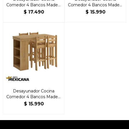
Comedor 4 Bancos Madera
Comedor 4 Bancos Madera
Blanco
Nogal
$
17.490
$
15.990
Desayunador Cocina
Comedor 4 Bancos Madera
Natural
$
15.990