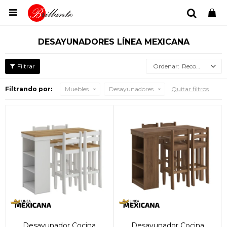

DESAYUNADORES LÍNEA MEXICANA
Recomendados
Filtrando por:
Muebles
Desayunadores
Quitar filtros
Desayunador Cocina
Desayunador Cocina