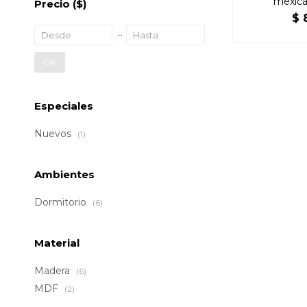
mexica
Precio
($)
$
OK
Especiales
Nuevos
(1)
Ambientes
Dormitorio
(6)
Material
Madera
(6)
MDF
(2)