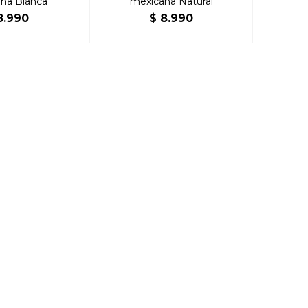
na Blanca
mexicana Natural
8.990
$
8.990