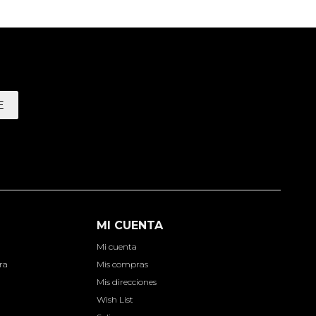
E
MI CUENTA
Mi cuenta
ra
Mis compras
Mis direcciones
Wish List