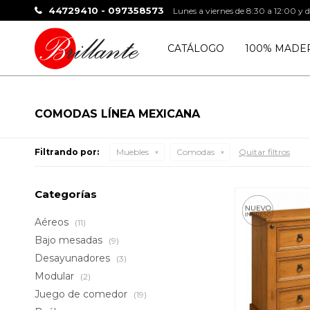
44729410 - 097358573
Lunes a viernes de 8:30 a 12:00 y 
CATÁLOGO
100% MADE
COMODAS LÍNEA MEXICANA
Filtrando por:
Muebles
Comodas
Quitar filtros
Categorías
Aéreos
(11)
Bajo mesadas
(9)
Desayunadores
(3)
Modular
(2)
Juego de comedor
(19)