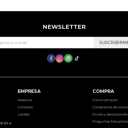
NEWSLETTER
SUSCRIBIRM




EMPRESA
COMPRA
Nosotros
Como comprar
Contacto
Condiciones de comp
Locales
Envíos y devoluciones
Preguntas frecuentes
 8:30 a