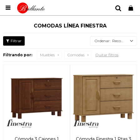

COMODAS LÍNEA FINESTRA
Recomendados
Filtrando por:
Muebles
Comodas
Quitar filtros
Cómoda 3 Cajones 1
Cómoda Finestra 1 Ptas 3