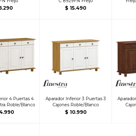
N Freijo
C 8929FN Freijo
Frei
8.290
$
15.490
rior 4 Puertas 4
Aparador Inferior 3 Puertas 3
Aparador
tra Roble/Blanco
Cajones Roble/Blanco
Cajo
4.990
$
10.990