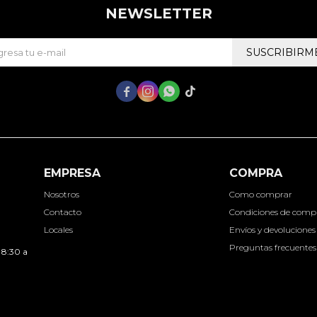
NEWSLETTER
SUSCRIBIRM




EMPRESA
COMPRA
Nosotros
Como comprar
Contacto
Condiciones de comp
Locales
Envíos y devoluciones
Preguntas frecuentes
 8:30 a