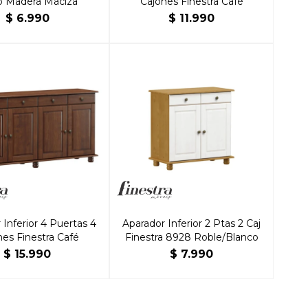
jo Madera Maciza
Cajones Finestra Café
$
6.990
$
11.990
 Inferior 4 Puertas 4
Aparador Inferior 2 Ptas 2 Caj
nes Finestra Café
Finestra 8928 Roble/Blanco
$
15.990
$
7.990