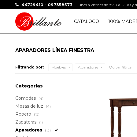
44729410 - 097358573
Lunes a viernes de 8:30 a 12:00 y 
CATÁLOGO
100% MADE
APARADORES LÍNEA FINESTRA
Filtrando por:
Muebles
Aparadores
Quitar filtros
Categorías
Comodas
(4)
Mesas de luz
(4)
Ropero
(15)
Zapateras
(1)
Aparadores
(13)