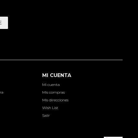
E
MI CUENTA
Mi cuenta
ra
Mis compras
Mis direcciones
Wish List
Salir