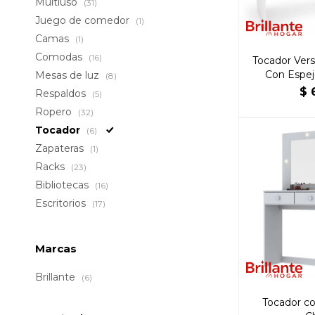
Multiuso
(31)
Juego de comedor
(1)
Camas
(1)
Comodas
(16)
Tocador Ver
Con Espej
Mesas de luz
(8)
$
Respaldos
(5)
Ropero
(32)
Tocador
(6)
Zapateras
(1)
Racks
(23)
Bibliotecas
(16)
Escritorios
(17)
Marcas
Brillante
(6)
Tocador co