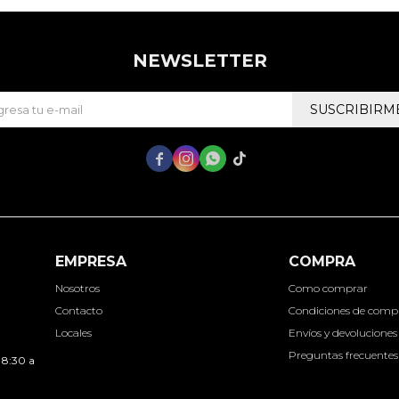
NEWSLETTER
SUSCRIBIRM




EMPRESA
COMPRA
Nosotros
Como comprar
Contacto
Condiciones de comp
Locales
Envíos y devoluciones
Preguntas frecuentes
 8:30 a