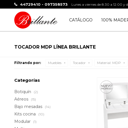
44729410 - 097358573
Lunes a viernes de 8:30 a 12:00 y 
CATÁLOGO
100% MADE
TOCADOR MDP LÍNEA BRILLANTE
Filtrando por:
Muebles
Tocador
Material:
MDP
Categorías
Botiquín
(2)
Aéreos
(15)
Bajo mesadas
(14)
Kits cocina
(10)
Modular
(1)