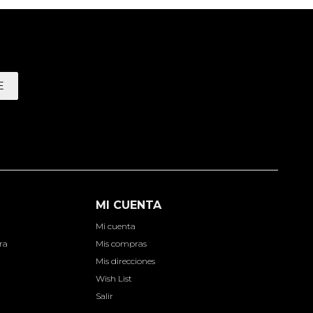
E
MI CUENTA
Mi cuenta
ra
Mis compras
Mis direcciones
Wish List
Salir