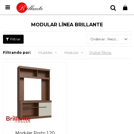

MODULAR LÍNEA BRILLANTE
Recomendados
Filtrando por:
Muebles
Modular
Quitar filtros
Modular Porto 1.20