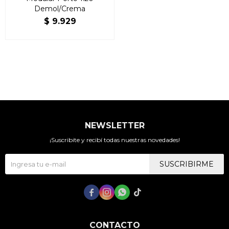
Demol/Crema
$
9.929
NEWSLETTER
¡Suscribite y recibí todas nuestras novedades!
SUSCRIBIRME




CONTACTO