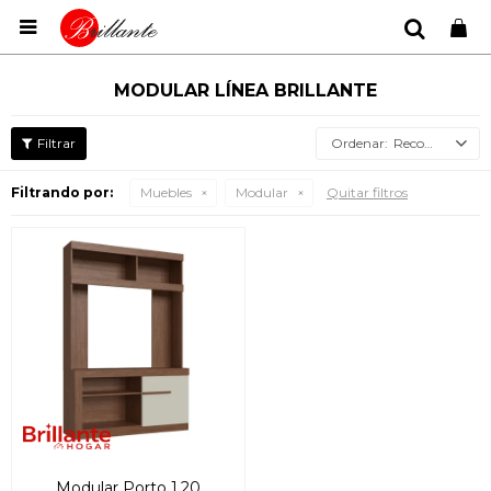

MODULAR LÍNEA BRILLANTE
Recomendados
Filtrando por:
Muebles
Modular
Quitar filtros
Modular Porto 1.20