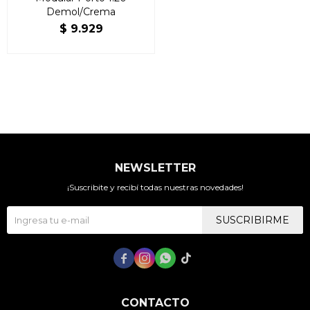
Demol/Crema
$
9.929
NEWSLETTER
¡Suscribite y recibí todas nuestras novedades!
SUSCRIBIRME




CONTACTO