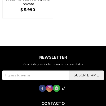
Inovata
$
5.990
NEWSLETTER
¡Suscribite y recibí todas nuestras novedades!
SUSCRIBIRME




CONTACTO