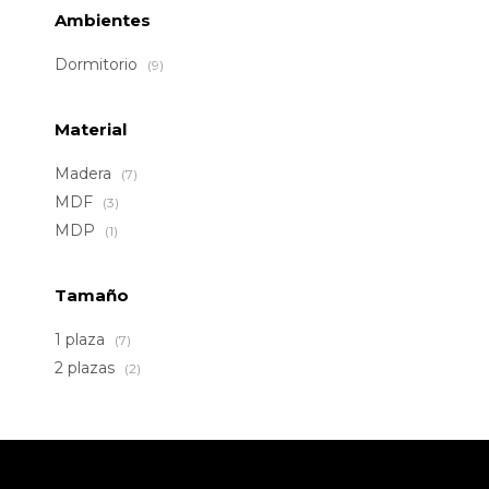
Ambientes
Dormitorio
(9)
Material
Madera
(7)
MDF
(3)
MDP
(1)
Tamaño
1 plaza
(7)
2 plazas
(2)