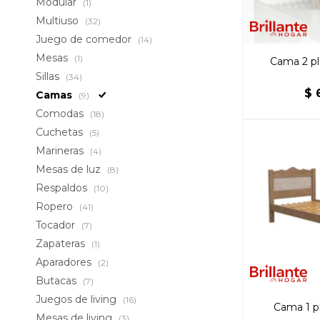
Modular
(1)
Multiuso
(32)
Juego de comedor
(14)
Mesas
(1)
Cama 2 pl
Sillas
(34)
$
Camas
(9)
Comodas
(18)
Cuchetas
(5)
Marineras
(4)
Mesas de luz
(8)
Respaldos
(10)
Ropero
(41)
Tocador
(7)
Zapateras
(1)
Aparadores
(2)
Butacas
(7)
Juegos de living
(16)
Cama 1 pl
Mesas de living
(3)