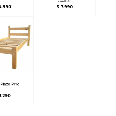
Auxiliar
4.990
$
7.990
Plaza Pino
3.290