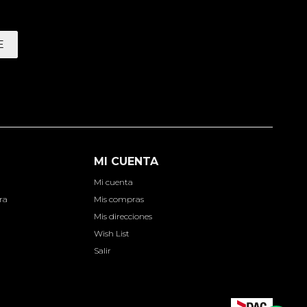
E
MI CUENTA
Mi cuenta
ra
Mis compras
Mis direcciones
Wish List
Salir