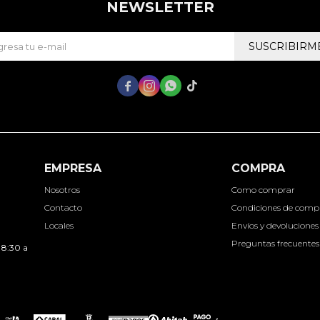
NEWSLETTER
SUSCRIBIRM




EMPRESA
COMPRA
Nosotros
Como comprar
Contacto
Condiciones de comp
Locales
Envíos y devoluciones
Preguntas frecuentes
 8:30 a