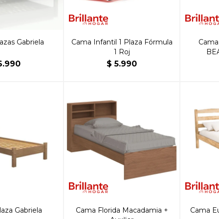
azas Gabriela
Cama Infantil 1 Plaza Fórmula
Cama 
1 Roj
BE
6.990
$
5.990
aza Gabriela
Cama Florida Macadamia +
Cama Eu