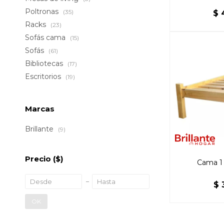
Poltronas
(35)
$
Racks
(23)
Sofás cama
(15)
Sofás
(61)
Bibliotecas
(17)
Escritorios
(19)
Marcas
Brillante
(9)
Precio
($)
Cama 1 
$
OK