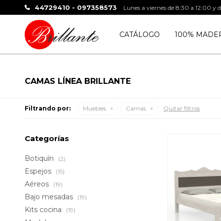
44729410 - 097358573
Lunes a viernes de 8:30 a 12:00 y 
CATÁLOGO
100% MADE
CAMAS LÍNEA BRILLANTE
Filtrando por:
Muebles
Camas
Quitar filtros
Categorías
Botiquín
(2)
Espejos
(15)
Aéreos
(19)
Bajo mesadas
(19)
Kits cocina
(19)