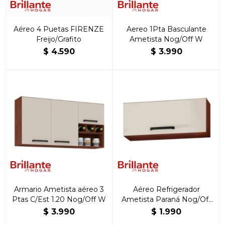
Aéreo 4 Puetas FIRENZE
Aereo 1Pta Basculante
Freijo/Grafito
Ametista Nog/Off W
$
4.590
$
3.990
Armario Ametista aéreo 3
Aéreo Refrigerador
Ptas C/Est 1.20 Nog/Off W
Ametista Paraná Nog/Off
W
$
3.990
$
1.990