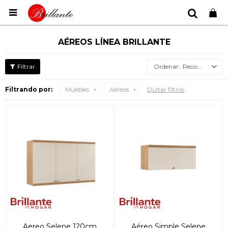

AÉREOS LÍNEA BRILLANTE
Recomendados
Filtrando por:
Muebles
Aéreos
Quitar filtros
Aereo Selene 120cm
Aéreo Simple Selene