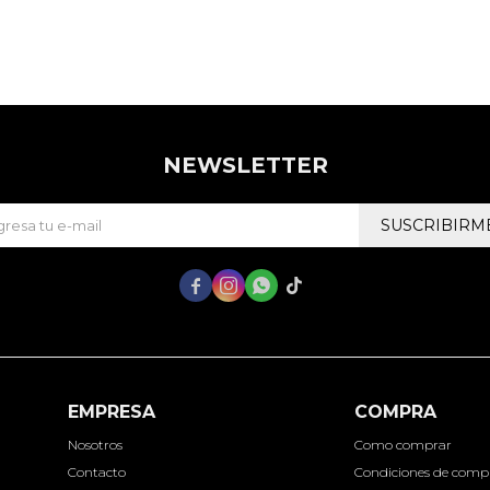
NEWSLETTER
SUSCRIBIRM




EMPRESA
COMPRA
Nosotros
Como comprar
Contacto
Condiciones de comp