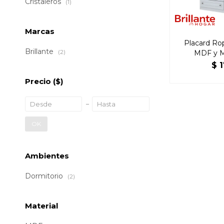
Cristaleros
(1)
Marcas
Placard Ro
Brillante
(2)
MDF y 
Ame
$
Precio
($)
OK
Ambientes
Dormitorio
(2)
Material