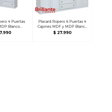
pero 4 Puertas
Placard Ropero 6 Puertas 4
MDP Blanco
Cajones MDF y MDP Blanco
ricano
Americano
17.990
$
27.990