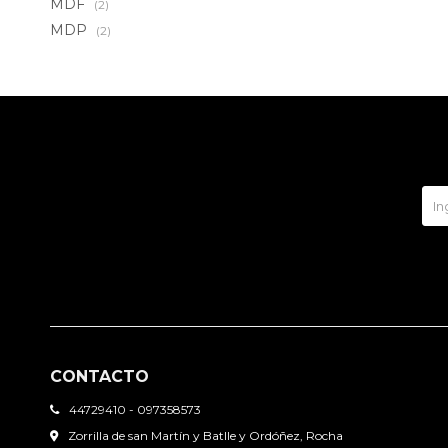
MDF
(2)
MDP
(2)
CONTACTO
44729410 - 097358573
Zorrilla de san Martín y Batlle y Ordóñez, Rocha