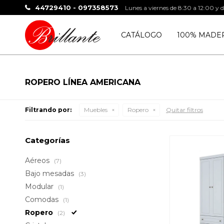
44729410 - 097358573
Lunes a viernes de 8:30 a 12:00 y 
CATÁLOGO
100% MADE
ROPERO LÍNEA AMERICANA
Filtrando por:
Muebles
Ropero
Quitar filtros
Categorías
Aéreos
(7)
Bajo mesadas
(3)
Modular
(1)
Comodas
(1)
Ropero
(2)