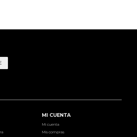
E
MI CUENTA
Mi cuenta
ra
Mis compras