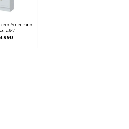
talero Americano
co c357
13.990