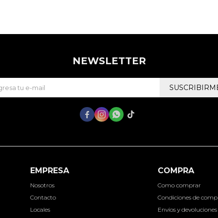
NEWSLETTER
SUSCRIBIRM




EMPRESA
COMPRA
Nosotros
Como comprar
Contacto
Condiciones de comp
Locales
Envíos y devoluciones