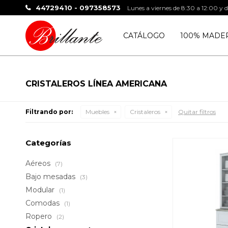
44729410 - 097358573
Lunes a viernes de 8:30 a 12:00 y 
CATÁLOGO
100% MADE
CRISTALEROS LÍNEA AMERICANA
Filtrando por:
Muebles
Cristaleros
Quitar filtros
Categorías
Aéreos
(7)
Bajo mesadas
(3)
Modular
(1)
Comodas
(1)
Ropero
(2)