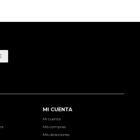
E
MI CUENTA
Mi cuenta
ra
Mis compras
Mis direcciones