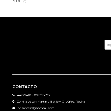
MDF
(1)
CONTACTO
44729410 - 097358573
Zorrilla de san Martín y Batlle y Ordóñez, Rocha
brillantesrl@hotmail.com