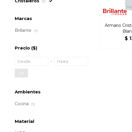
Cristaleros
(1)
Marcas
Armario Cris
Brillante
(1)
Blan
$
Precio
($)
OK
Ambientes
Cocina
(1)
Material