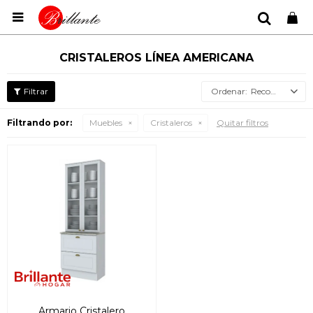

CRISTALEROS LÍNEA AMERICANA
Recomendados
Filtrando por:
Muebles
Cristaleros
Quitar filtros
Armario Cristalero