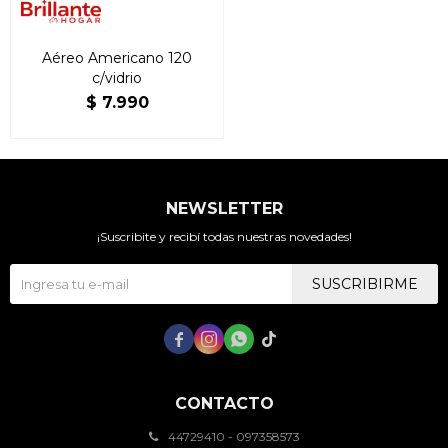
Aéreo Americano 120
c/vidrio
$
7.990
NEWSLETTER
¡Suscribite y recibí todas nuestras novedades!
SUSCRIBIRME




CONTACTO
44729410 - 097358573