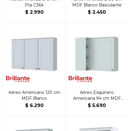
Pta C364
MDF Blanco Basculante
$
2.990
$
2.450
Aéreo Americano 120 cm
Aéreo Esquinero
MDF Blanco
Americana 94 cm MDF
Blanco
$
6.290
$
5.690