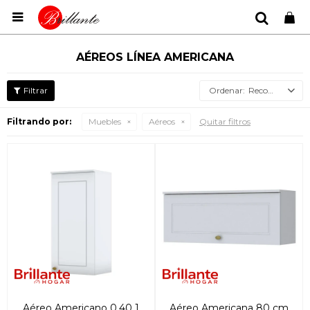

AÉREOS LÍNEA AMERICANA
Recomendados
Filtrando por:
Muebles
Aéreos
Quitar filtros
Aéreo Americano 0.40 1
Aéreo Americana 80 cm