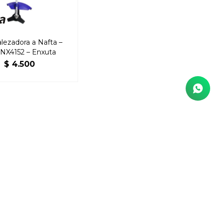
ezadora a Nafta –
X4152 – Enxuta
$
4.500
E