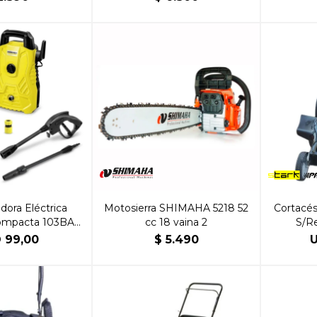
dora Eléctrica
Motosierra SHIMAHA 5218 52
Cortacés
mpacta 103BAR
cc 18 vaina 2
S/R
200W
Reg
D
99,00
$
5.490