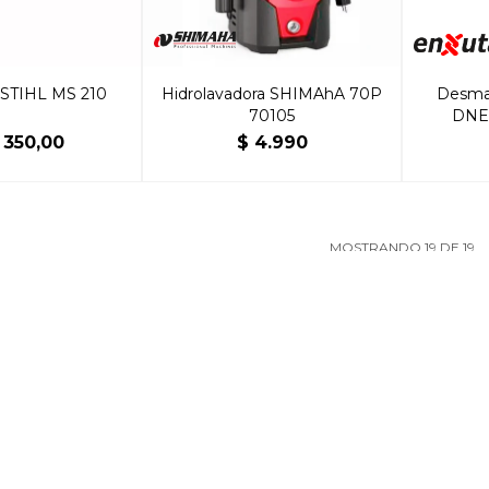
 STIHL MS 210
Hidrolavadora SHIMAhA 70P
Desmal
70105
DNEN
350,00
$
4.990
MOSTRANDO
19
DE
19
NEWSLETTER
SUSCRIBIRM



