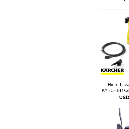
Hidro Lava
KARCHER Co
1
US