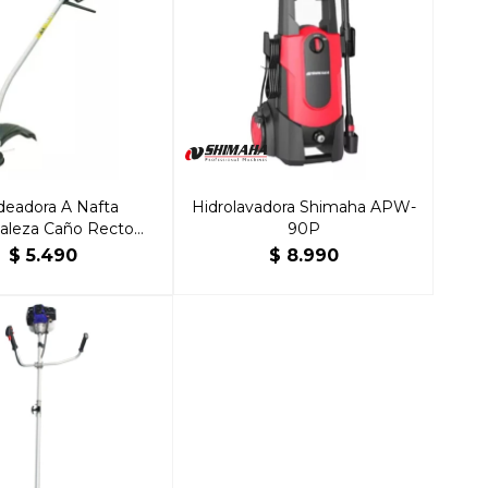
deadora A Nafta
Hidrolavadora Shimaha APW-
leza Caño Recto
90P
oodman 26cc
$
5.490
$
8.990