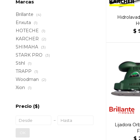
Marcas
Brillante
(4)
Hidrolava
Enxuta
(1)
H
HOTECHE
$
(1)
KARCHER
(2)
SHIMAHA
(3)
STARK PRO
(3)
Stihl
(1)
TRAPP
(1)
Woodman
(2)
Xion
(1)
Precio
($)
Lijadora Or
F
OK
$