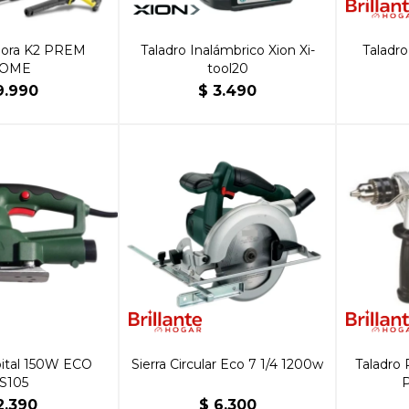
dora K2 PREM
Taladro Inalámbrico Xion Xi-
Talad
OME
tool20
9.990
$
3.490
bital 150W ECO
Sierra Circular Eco 7 1/4 1200w
Taladro 
S105
2.390
$
6.300