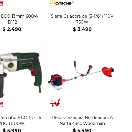
ro ECO 13mm 600W
Sierra Caladora de (3-1/8”) 110V
ID112
750W
$
2.490
$
3.490
Percutor ECO ID-116
Desmalezadora Bordeadora A
PRO (1100W)
Nafta 43cc Woodman
$
5.990
$
5.490