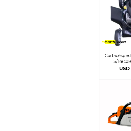
Cortacésped 
S/Recol
Regula
USD