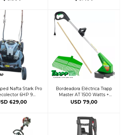
ped Nafta Stark Pro
Bordeadora Eléctrica Trapp
ecolector 6HP 9
Master AT 1500 Watts +
ulaciones B&S
Barrehojas
USD
629,00
USD
79,00