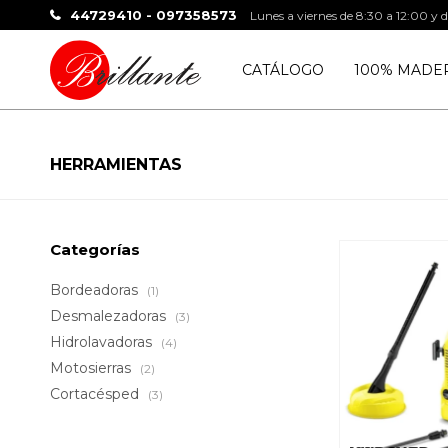
44729410 - 097358573
Lunes a viernes de 8:30 a 12:00 y 
CATÁLOGO
100% MADE
HERRAMIENTAS
Categorías
Bordeadoras
(1)
Desmalezadoras
(3)
Hidrolavadoras
(4)
Motosierras
(2)
Cortacésped
(3)