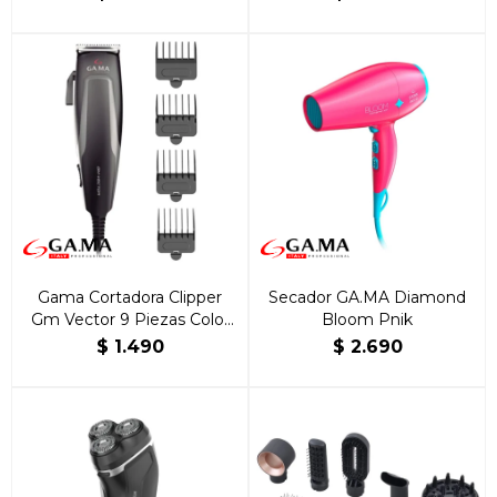
Gama Cortadora Clipper
Secador GA.MA Diamond
Gm Vector 9 Piezas Color
Bloom Pnik
Negro
$
1.490
$
2.690