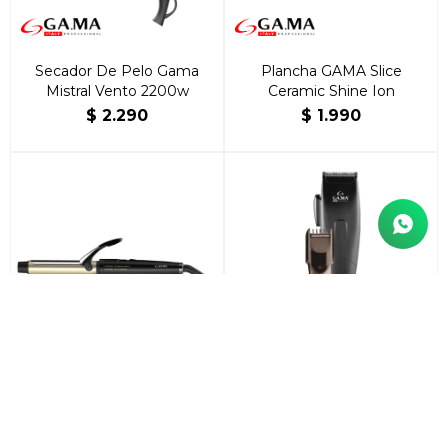
Secador De Pelo Gama
Plancha GAMA Slice
Mistral Vento 2200w
Ceramic Shine Ion
$
2.290
$
1.990
Rizador GMA 19 mm Dual
Máquina Magnética GA.MA
Plates
562 29 piezas
$
2.790
$
2.690