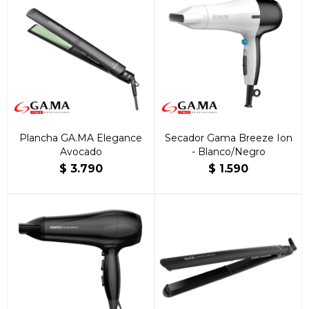
Plancha GA.MA Elegance
Secador Gama Breeze Ion
Avocado
- Blanco/Negro
$
3.790
$
1.590