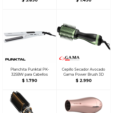
$
3.690
$
1.490
Planchita Punktal PK-
Cepillo Secador Avocado
325BW para Cabellos
Gama Power Brush 3D
$
1.790
$
2.990