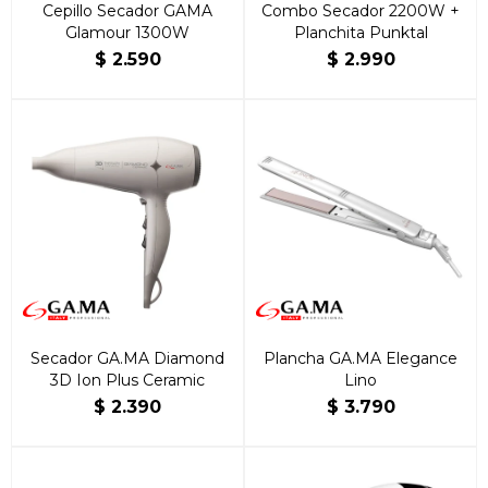
Cepillo Secador GAMA
Combo Secador 2200W +
Glamour 1300W
Planchita Punktal
$
2.590
$
2.990
Secador GA.MA Diamond
Plancha GA.MA Elegance
3D Ion Plus Ceramic
Lino
$
2.390
$
3.790