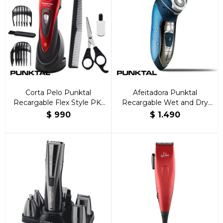
Corta Pelo Punktal
Afeitadora Punktal
Recargable Flex Style PK-
Recargable Wet and Dry
HC 2016
PK-MS 733
$
990
$
1.490