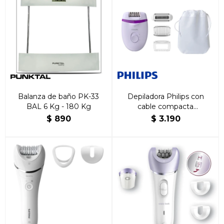
Balanza de baño PK-33
Depiladora Philips con
BAL 6 Kg - 180 Kg
cable compacta
BRE275/10
$
890
$
3.190