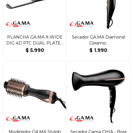
PLANCHA GA.MA X-WIDE
Secador GA.MA Diamond
DIG 4D PTC DUAL PLATES
Ceramic:
220V
$
5.990
$
1.990
Modelador GA.MA Stylish
Secador Gama CHIA - Bora