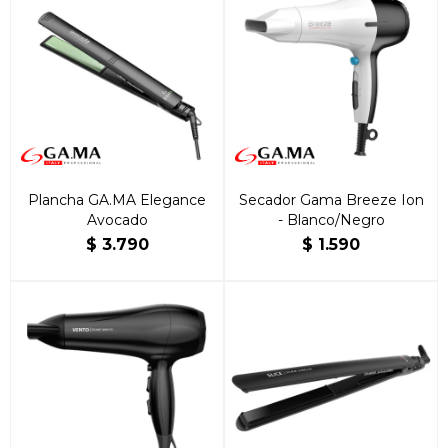
Plancha GA.MA Elegance
Secador Gama Breeze Ion
Avocado
- Blanco/Negro
$
3.790
$
1.590