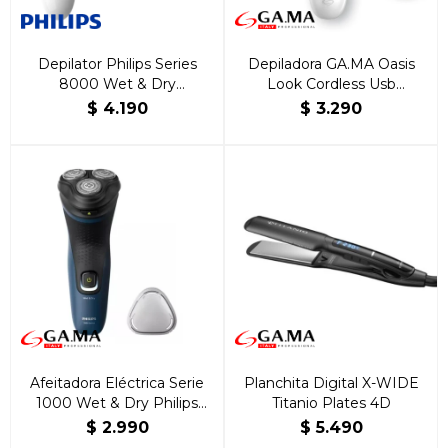
Depilator Philips Series
Depiladora GA.MA Oasis
8000 Wet & Dry
Look Cordless Usb
BRE700/00
WetyDry
$
4.190
$
3.290
Afeitadora Eléctrica Serie
Planchita Digital X-WIDE
1000 Wet & Dry Philips
Titanio Plates 4D
S1151/00
$
2.990
$
5.490