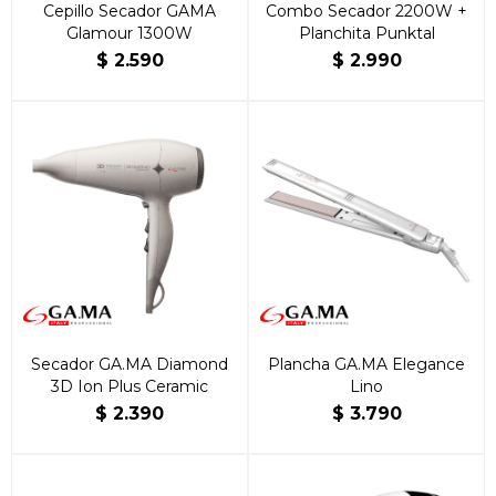
Cepillo Secador GAMA
Combo Secador 2200W +
Glamour 1300W
Planchita Punktal
$
2.590
$
2.990
Secador GA.MA Diamond
Plancha GA.MA Elegance
3D Ion Plus Ceramic
Lino
$
2.390
$
3.790