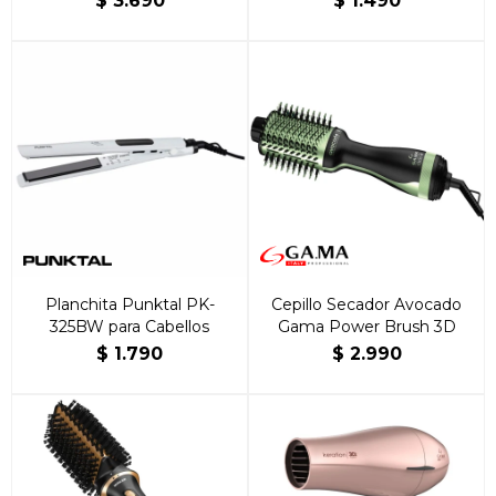
$
3.690
$
1.490
Planchita Punktal PK-
Cepillo Secador Avocado
325BW para Cabellos
Gama Power Brush 3D
$
1.790
$
2.990