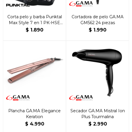
Corta pelo y barba Punktal
Cortadora de pelo GA.MA
Max Style 7 en 1 PK-HSE
GM562 24 piezas
2115
$
1.890
$
1.990
Plancha GA.MA Elegance
Secador GA.MA Mistral Ion
Keration
Plus Tourmalina
$
4.990
$
2.990