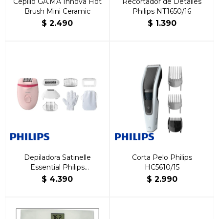
Cepillo GA.MA Innova Hot
Recortador de Detalles
Brush Mini Ceramic
Philips NT1650/16
$
2.490
$
1.390
Depiladora Satinelle
Corta Pelo Philips
Essential Philips
HC5610/15
BRE285/00
$
4.390
$
2.990