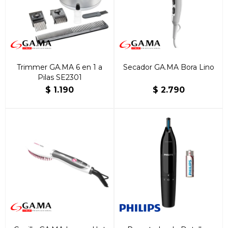
Trimmer GA.MA 6 en 1 a
Secador GA.MA Bora Lino
Pilas SE2301
$
1.190
$
2.790