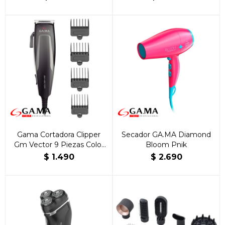
Gama Cortadora Clipper
Secador GA.MA Diamond
Gm Vector 9 Piezas Color
Bloom Pnik
Negro
$
1.490
$
2.690