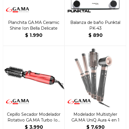
Planchita GA.MA Ceramic
Balanza de baño Punktal
Shine Ion Bella Delicate
PK-43
$
1.990
$
890
Cepillo Secador Modelador
Modelador Multistyler
Rotativo GA.MA Turbo Ion
GA.MA UniQ Aura 4 en 1
2600
$
3.990
$
7.690