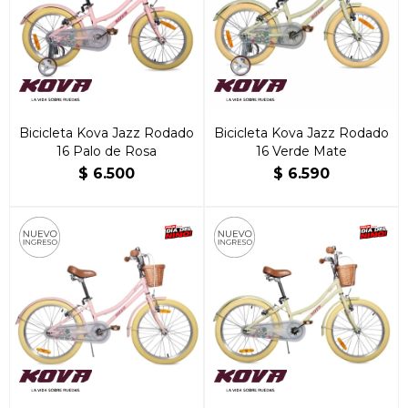
Bicicleta Kova Jazz Rodado
Bicicleta Kova Jazz Rodado
16 Palo de Rosa
16 Verde Mate
$
6.500
$
6.590