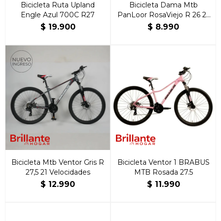
Bicicleta Ruta Upland
Bicicleta Dama Mtb
Engle Azul 700C R27
PanLoor RosaViejo R 26 21
Velocidades
$
19.900
$
8.990
Bicicleta Mtb Ventor Gris R
Bicicleta Ventor 1 BRABUS
27,5 21 Velocidades
MTB Rosada 27.5
$
12.990
$
11.990