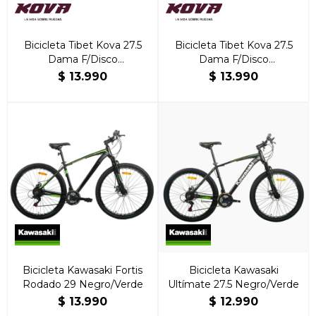
Bicicleta Tibet Kova 27.5
Bicicleta Tibet Kova 27.5
Dama F/Disco
Dama F/Disco
Violeta/Verde
Negro/Blanco/Morado
$
13.990
$
13.990
Bicicleta Kawasaki Fortis
Bicicleta Kawasaki
Rodado 29 Negro/Verde
Ultímate 27.5 Negro/Verde
$
13.990
$
12.990