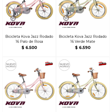
Bicicleta Kova Jazz Rodado
Bicicleta Kova Jazz Rodado
16 Palo de Rosa
16 Verde Mate
$
6.500
$
6.590