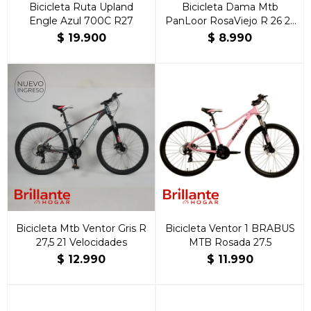
Bicicleta Ruta Upland
Bicicleta Dama Mtb
Engle Azul 700C R27
PanLoor RosaViejo R 26 21
Velocidades
$
19.900
$
8.990
Bicicleta Mtb Ventor Gris R
Bicicleta Ventor 1 BRABUS
27,5 21 Velocidades
MTB Rosada 27.5
$
12.990
$
11.990