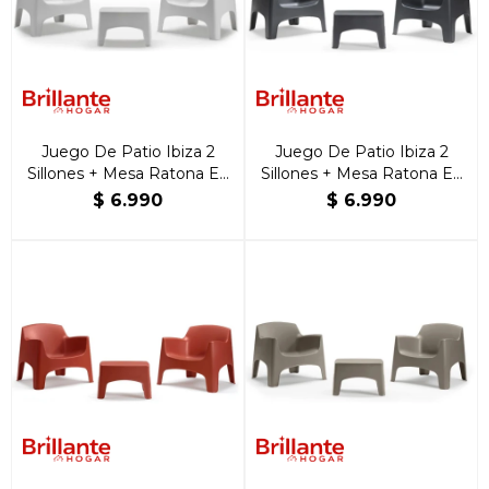
Juego De Patio Ibiza 2
Juego De Patio Ibiza 2
Sillones + Mesa Ratona En
Sillones + Mesa Ratona En
Resina Blanco
Resina Negra
$
6.990
$
6.990