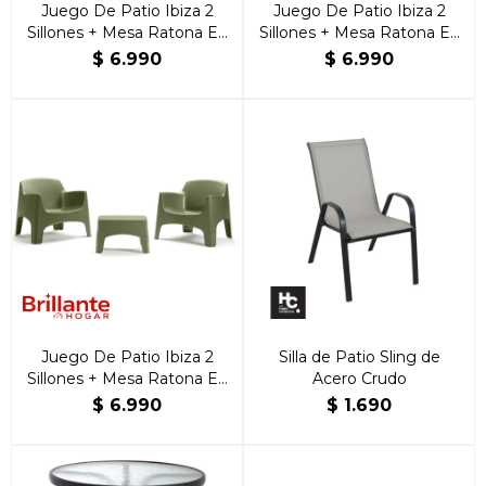
Juego De Patio Ibiza 2
Juego De Patio Ibiza 2
Sillones + Mesa Ratona En
Sillones + Mesa Ratona En
Resina Rojo Ladrillo
Resina Taupé
$
6.990
$
6.990
Juego De Patio Ibiza 2
Silla de Patio Sling de
Sillones + Mesa Ratona En
Acero Crudo
Resina Verde
$
6.990
$
1.690