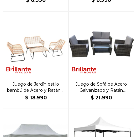
$
6.990
$
8.990
Juego de Jardín estilo
Juego de Sofá de Acero
bambú de Acero y Ratán 4
Galvanizado y Ratán
piezas
Marrón 4 Piezas
$
18.990
$
21.990