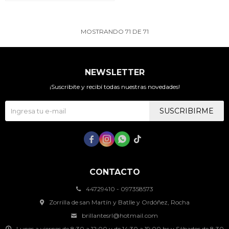
MOSTRANDO
71
DE
71
NEWSLETTER
¡Suscribite y recibí todas nuestras novedades!
SUSCRIBIRME




CONTACTO
44729410 - 097358573
Zorrilla de san Martín y Batlle y Ordóñez, Rocha
brillantesrl@hotmail.com
Lunes a viernes de 8:30 a 12:00 y de 14:30 a 19:00 hs y Sábados de 8:30