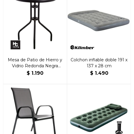
Mesa de Patio de Hierro y
Colchon inflable doble 191 x
Vidrio Redonda Negra
137 x 28 cm
60cm
$
1.190
$
1.490