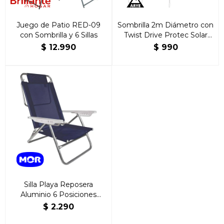
Juego de Patio RED-09
Sombrilla 2m Diámetro con
con Sombrilla y 6 Sillas
Twist Drive Protec Solar
SPF 30
$
12.990
$
990
Silla Playa Reposera
Aluminio 6 Posiciones
Summer
$
2.290