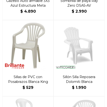
Gazebo Auto armable 3X3
Sombrilla de playa Ray
Azul Estructura Meta
Zero DSA5-AV
$
4.890
$
2.990
Sillas de PVC con
Sillón Silla Reposera
Posabrazos Blanca King
Dolomiti Blanca
$
529
$
1.990