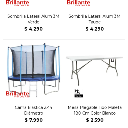
Sombrilla Lateral Alum 3M
Sombrilla Lateral Alum 3M
Verde
Taupe
$
4.290
$
4.290
Cama Elástica 2.44
Mesa Plegable Tipo Maleta
Diámetro
180 Cm Color Blanco
$
7.990
$
2.590