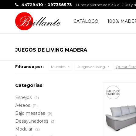
44729410 - 097358573
Lunes a viernes de 8:30 a 12:00 y 
CATÁLOGO
100% MADE
JUEGOS DE LIVING MADERA
Filtrando por:
Muebles
Juegos de living
Quitar filtr
Categorías
Espejos
(2)
Aéreos
(11)
Bajo mesadas
(9)
Desayunadores
(3)
Modular
(2)