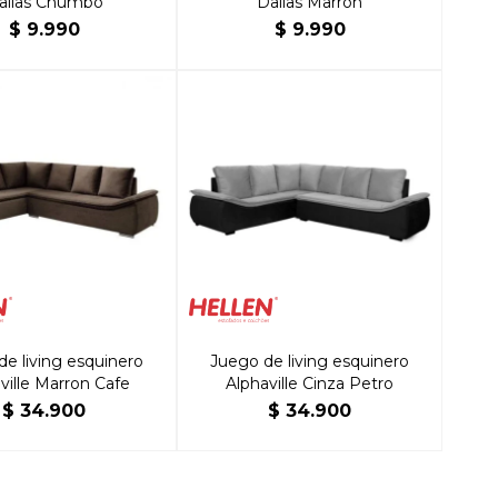
allas Chumbo
Dallas Marrón
$
9.990
$
9.990
de living esquinero
Juego de living esquinero
ville Marron Cafe
Alphaville Cinza Petro
$
34.900
$
34.900