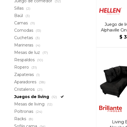
Juego de comedor
(32)
Sillas
(2)
Baúl
(3)
Camas
(11)
Juego de li
Alphaville Ci
Comodas
(13)
$
3
Cuchetas
(3)
Marineras
(4)
Mesas de luz
(17)
Respaldos
(10)
Ropero
(31)
Zapateras
(1)
Aparadores
(38)
Cristaleros
(21)
Juegos de living
(12)
Mesas de living
(12)
Poltronas
(24)
Racks
(8)
Living 
Sofás cama
(14)