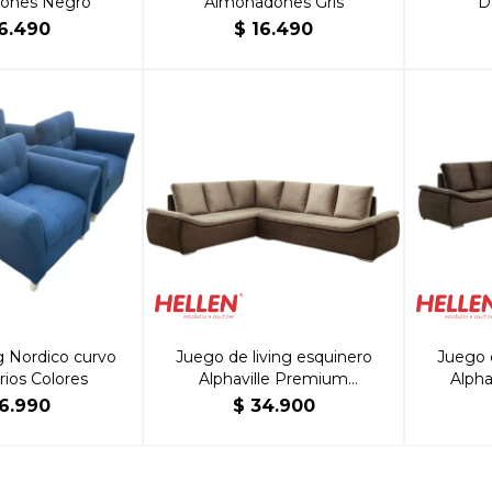
ones Negro
Almohadones Gris
D
6.490
$
16.490
g Nordico curvo
Juego de living esquinero
Juego 
rios Colores
Alphaville Premium
Alpha
Castor/Marrón Café
6.990
$
34.900