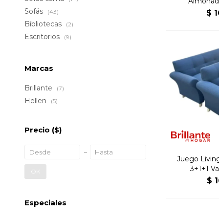
Almohad
Sofás
(43)
$
1
Bibliotecas
(2)
Escritorios
(9)
Marcas
Brillante
(7)
Hellen
(5)
Precio
($)
Juego Livin
3+1+1 Va
OK
$
1
Especiales