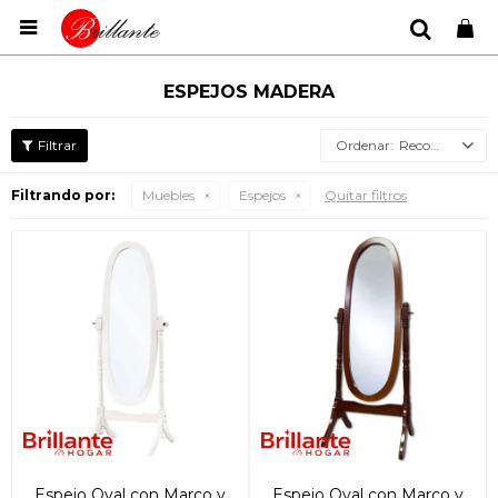

ESPEJOS MADERA
Recomendados
Filtrando por:
Muebles
Espejos
Quitar filtros
Espejo Oval con Marco y
Espejo Oval con Marco y