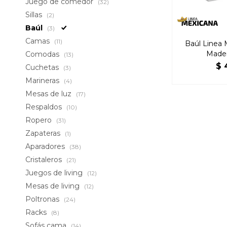
Juego de comedor
(32)
Sillas
(2)
Baúl
(3)
Camas
(11)
Baúl Linea
Mader
Comodas
(13)
$
Cuchetas
(3)
Marineras
(4)
Mesas de luz
(17)
Respaldos
(10)
Ropero
(31)
Zapateras
(1)
Aparadores
(38)
Cristaleros
(21)
Juegos de living
(12)
Mesas de living
(12)
Poltronas
(24)
Racks
(8)
Sofás cama
(14)