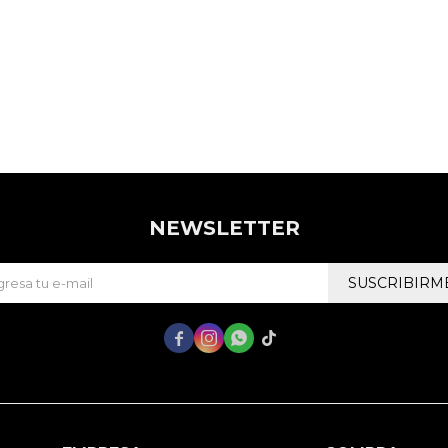
NEWSLETTER
SUSCRIBIRM



