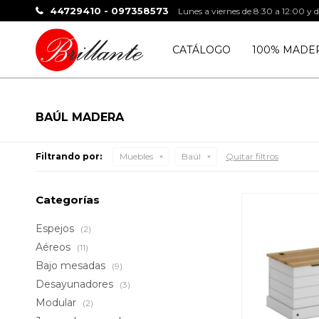
44729410 - 097358573
Lunes a viernes de 8:30 a 12:00 y 
CATÁLOGO
100% MADE
BAÚL MADERA
Filtrando por:
Muebles
Baúl
Quitar filtros
Categorías
Espejos
(2)
Aéreos
(11)
Bajo mesadas
(9)
Desayunadores
(3)
Modular
(2)