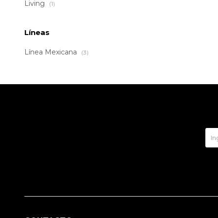
Living
(1)
Líneas
Línea Mexicana
(3)