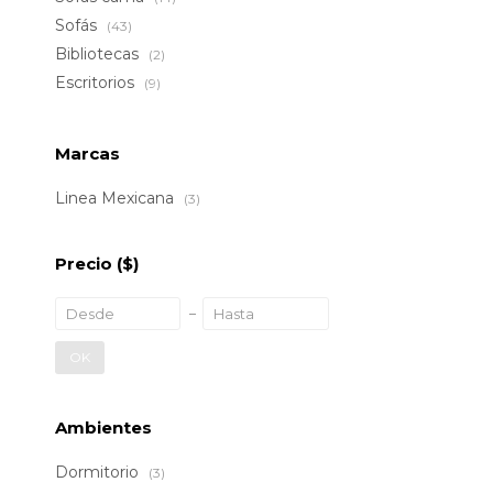
Sofás
(43)
Bibliotecas
(2)
Escritorios
(9)
Marcas
Linea Mexicana
(3)
Precio
($)
OK
Ambientes
Dormitorio
(3)