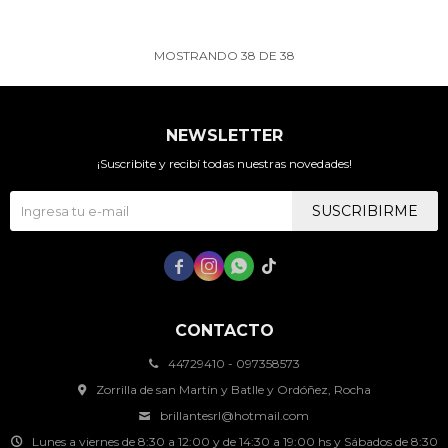
MOSTRANDO
38
DE
38
NEWSLETTER
¡Suscribite y recibí todas nuestras novedades!
SUSCRIBIRME




CONTACTO
44729410 - 097358573
Zorrilla de san Martín y Batlle y Ordóñez, Rocha
brillantesrl@hotmail.com
Lunes a viernes de 8:30 a 12:00 y de 14:30 a 19:00 hs y Sábados de 8:30