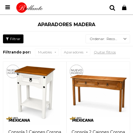

APARADORES MADERA
Recomendados
Filtrando por:
Muebles
Aparadores
Quitar filtros
Consola 1 Cajones Corona
Consola 2 Cajones Corona