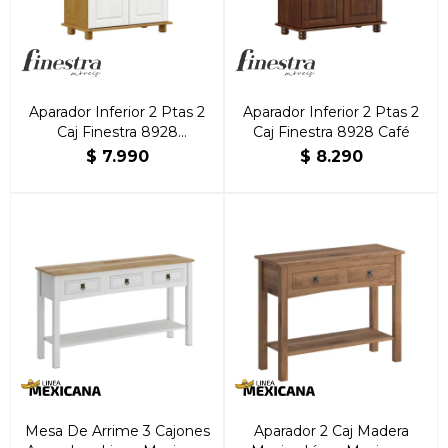
Aparador Inferior 2 Ptas 2
Aparador Inferior 2 Ptas 2
Caj Finestra 8928
Caj Finestra 8928 Café
Roble/Blanco
$
7.990
$
8.290
Mesa De Arrime 3 Cajones
Aparador 2 Caj Madera