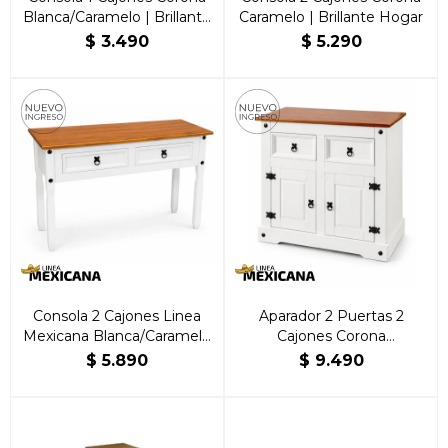
Blanca/Caramelo | Brillante
Caramelo | Brillante Hogar
Hogar
$
3.490
$
5.290
Consola 2 Cajones Linea
Aparador 2 Puertas 2
Mexicana Blanca/Caramelo
Cajones Corona
| Brillante Hogar
Blanca/Caramelo | Brillante
$
5.890
$
9.490
Hogar