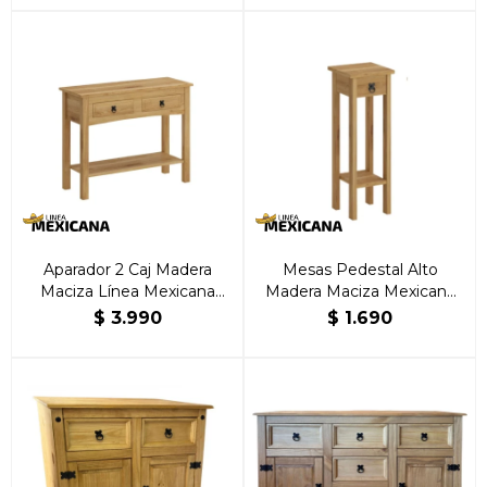
Aparador 2 Caj Madera
Mesas Pedestal Alto
Maciza Línea Mexicana
Madera Maciza Mexicana
Natural
Natural
$
3.990
$
1.690