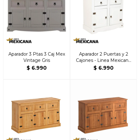
Aparador 3 Ptas 3 Caj Mex
Aparador 2 Puertas y 2
Vintage Gris
Cajones - Linea Mexicana
Blanco
$
6.990
$
6.990