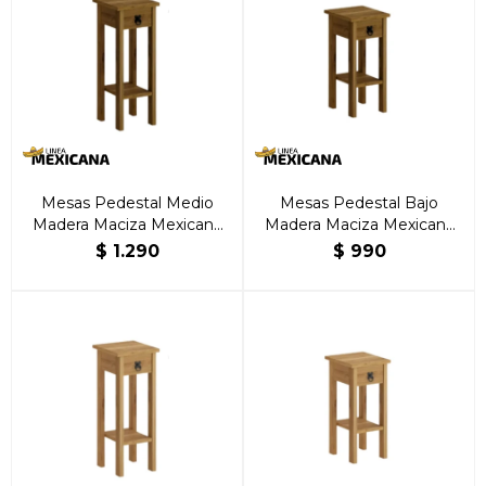
Mesas Pedestal Medio
Mesas Pedestal Bajo
Madera Maciza Mexicana
Madera Maciza Mexicana
Nogal
Nogal
$
1.290
$
990