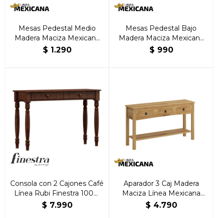
Mesas Pedestal Medio
Mesas Pedestal Bajo
Madera Maciza Mexicana
Madera Maciza Mexicana
Natural
Natural
$
1.290
$
990
Consola con 2 Cajones Café
Aparador 3 Caj Madera
Línea Rubi Finestra 100%
Maciza Línea Mexicana
Madera Maciza
Natural
$
7.990
$
4.790