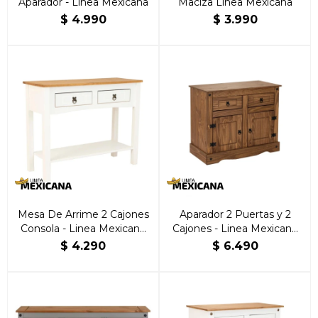
Aparador - Linea Mexicana
Maciza Línea Mexicana
$
4.990
$
3.990
Mesa De Arrime 2 Cajones
Aparador 2 Puertas y 2
Consola - Linea Mexicana
Cajones - Linea Mexicana
Blanco
Nogal
$
4.290
$
6.490